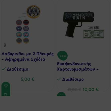
Λαβύρινθοι με 2 Πλευρές
-33%
– Αφηρημένα Σχέδια
Εκσφενδονιστής
Διαθέσιμo
Χαρτονομισμάτων –
Make it Rain – Money
Διαθέσιμo
5,00
€
Maker
10,00
€
15,00
€