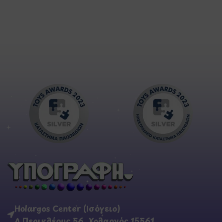
Holargos Center (Ισόγειο)
Λ.Περικλέους 56, Χολαργός 15561