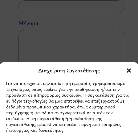
Μήνυμα
Διαχείριση Συγκατάθεσης
Για να παρέχουμε την καλύτερη εμπειρία, χρησιμοποιούμε
τεχνολογίες όπως cookies για την αποθήκευση ή/και την
πρόσβαση σε πληροφορίες συσκευών. Η συγκατάθεση για τις
εν λόγω τεχνολογίες θα μας επιτρέψει να επεξεργαστούμε
δεδομένα προσωπικού χαρακτήρα, όπως συμπεριφορά
περιήγησης ή μοναδικά αναγνωριστικά σε αυτόν τον
*Αυτός ο ιστότοπος προστατεύεται από το σύστημα
ιστότοπο. Η μη συγκατάθεση ή η ανάκληση της
reCAPTCHA και ισχύουν η
Πολιτική Απορρήτου
και οι
Όροι Παροχής Υπηρεσιών
της Google.
συγκατάθεσης, μπορεί να επηρεάσει αρνητικά ορισμένες
λειτουργίες και δυνατότητες.