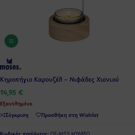
Κάντε κλικ για μεγέθυνση
Κηροπήγιο Καρουζέλ – Νιφάδες Χιονιού
14,95
€
Εξαντλημένο
Σύγκριση
Προσθήκη στη Wishlist
Κωδικός προϊόντος:
GF-MSS.M16850