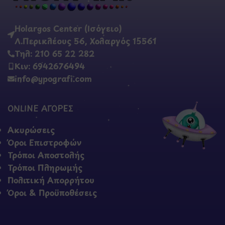
Holargos Center (Ισόγειο)
Λ.Περικλέους 56, Χολαργός 15561
Τηλ: 210 65 22 282
Κιν: 6942676494
info@ypografi.com
ONLINE ΑΓΟΡΕΣ
Ακυρώσεις
Όροι Επιστροφών
Τρόποι Αποστολής
Τρόποι Πληρωμής
Πολιτική Απορρήτου
Όροι & Προϋποθέσεις