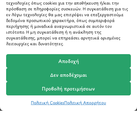
*Αυτός ο ιστότοπος προστατεύεται από το σύστημα
τεχνολογίες όπως cookies για την αποθήκευση ή/και την
reCAPTCHA και ισχύουν η
Πολιτική Απορρήτου
και οι
πρόσβαση σε πληροφορίες συσκευών. Η συγκατάθεση για τις
Όροι Παροχής Υπηρεσιών
της Google.
εν λόγω τεχνολογίες θα μας επιτρέψει να επεξεργαστούμε
δεδομένα προσωπικού χαρακτήρα, όπως συμπεριφορά
περιήγησης ή μοναδικά αναγνωριστικά σε αυτόν τον
ιστότοπο. Η μη συγκατάθεση ή η ανάκληση της
ΣΤΟΙΧΕΙΑ ΕΠΙΚΟΙΝΩΝΙΑΣ
συγκατάθεσης, μπορεί να επηρεάσει αρνητικά ορισμένες
λειτουργίες και δυνατότητες.
Holargos Center (Ισόγειο)
Αποδοχή
Λ.Περικλέους 56,
Χολαργός 15561
Δεν αποδέχομαι
210 6522282
Προβολή προτιμήσεων
Πολιτική Cookies
Πολιτική Απορρήτου
info@ypografi.com
Shop
Wishlist
Καλάθι
Σύγκριση
Ο Λογαριασμός μου
Έχετε ερωτήσεις σχετικά με ένα προϊόν ή μια
παραγγελία; Στείλτε μας ένα email και θα