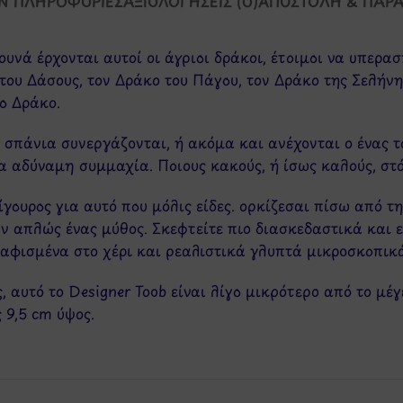
Ν ΠΛΗΡΟΦΟΡΊΕΣ
ΑΞΙΟΛΟΓΉΣΕΙΣ (0)
ΑΠΟΣΤΟΛΉ & ΠΑΡ
νά έρχονται αυτοί οι άγριοι δράκοι, έτοιμοι να υπερασ
του Δάσους, τον Δράκο του Πάγου, τον Δράκο της Σελήνη
ο Δράκο.
 σπάνια συνεργάζονται, ή ακόμα και ανέχονται ο ένας τ
ια αδύναμη συμμαχία. Ποιους κακούς, ή ίσως καλούς, στό
ίγουρος για αυτό που μόλις είδες. ορκίζεσαι πίσω από τ
αν απλώς ένας μύθος. Σκεφτείτε πιο διασκεδαστικά και
ραφισμένα στο χέρι και ρεαλιστικά γλυπτά μικροσκοπικ
, αυτό το Designer Toob είναι λίγο μικρότερο από το μέ
 9,5 cm ύψος.