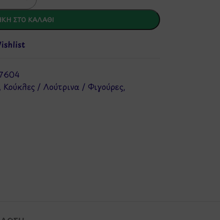
ΚΗ ΣΤΟ ΚΑΛΆΘΙ
shlist
7604
,
Κούκλες / Λούτρινα / Φιγούρες
,