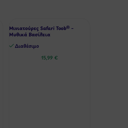
Μινιατούρες Safari Toob® –
Μυθικά Βασίλεια
Διαθέσιμo
15,99
€
Μινιατούρες 
Διάφορα Ζώ
Διαθέσιμo