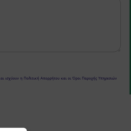
και ισχύουν η
Πολιτική Απορρήτου
και οι
Όροι Παροχής Υπηρεσιών