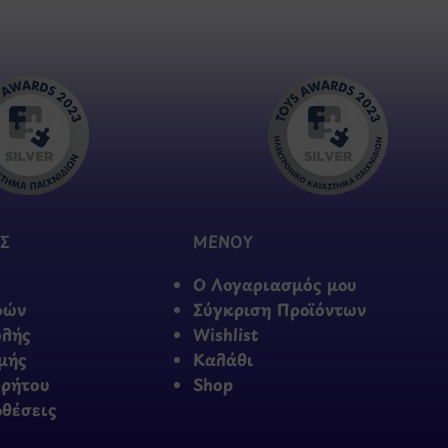
Σ
ΜΕΝΟΥ
Ο Λογαριασμός μου
φών
Σύγκριση Προϊόντων
ολής
Wishlist
μής
Καλάθι
ρρήτου
Shop
οθέσεις