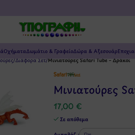
κά
Οχήματα
Δωμάτιο & Γραφείο
Δώρα & Αξεσουάρ
Εποχια
ούρες
/
Διάφορα Σετ
/
Μινιατούρες Safari Tube – Δράκοι
Μινιατούρες Saf
17,00
€
Σε απόθεμα
Αμπαλάζ :