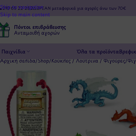
Skip to navigation
210 65 22 282
ΔΩΡΕΑΝ μεταφορικά για αγορές άνω των 70€
Skip to main content
Πόντοι επιβράβευσης
Ανταμοιβή αγορών
Παιχνίδια
Όλα τα προϊόντα
Βρεφι
Αρχική σελίδα
/
Shop
/
Κούκλες / Λούτρινα / Φιγούρες
/
Φιγ