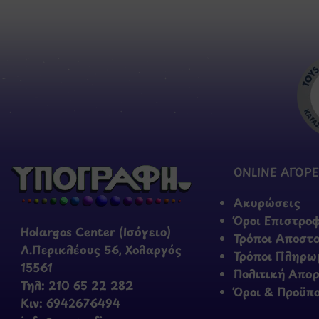
ONLINE ΑΓΟΡΕ
Ακυρώσεις
Όροι Επιστρο
Holargos Center (Ισόγειο)
Τρόποι Αποστ
Λ.Περικλέους 56, Χολαργός
Τρόποι Πληρω
15561
Πολιτική Απο
Τηλ: 210 65 22 282
Όροι & Προϋπ
Κιν: 6942676494