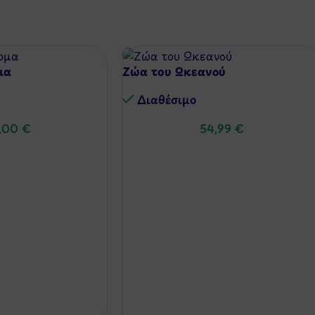
μα
Ζώα του Ωκεανού
Διαθέσιμo
,00
€
54,99
€