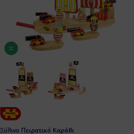
Κάντε κλικ για μεγέθυνση
Ξύλινο Πειρατικό Καράβι