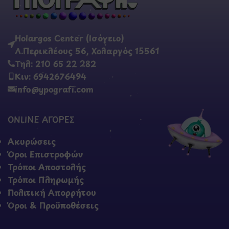
Holargos Center (Ισόγειο)
Λ.Περικλέους 56, Χολαργός 15561
Τηλ: 210 65 22 282
Κιν: 6942676494
info@ypografi.com
ONLINE ΑΓΟΡΕΣ
Ακυρώσεις
Όροι Επιστροφών
Τρόποι Αποστολής
Τρόποι Πληρωμής
Πολιτική Απορρήτου
Όροι & Προϋποθέσεις