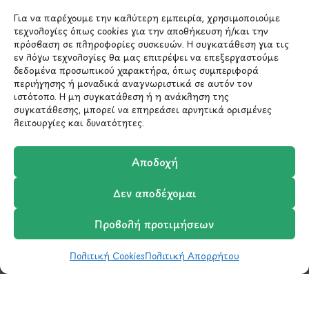
Για να παρέχουμε την καλύτερη εμπειρία, χρησιμοποιούμε
*Αυτός ο ιστότοπος προστατεύεται από το σύστημα
reCAPTCHA και ισχύουν η
Πολιτική Απορρήτου
και οι
τεχνολογίες όπως cookies για την αποθήκευση ή/και την
Όροι Παροχής Υπηρεσιών
της Google.
πρόσβαση σε πληροφορίες συσκευών. Η συγκατάθεση για τις
εν λόγω τεχνολογίες θα μας επιτρέψει να επεξεργαστούμε
δεδομένα προσωπικού χαρακτήρα, όπως συμπεριφορά
περιήγησης ή μοναδικά αναγνωριστικά σε αυτόν τον
ΣΤΟΙΧΕΙΑ ΕΠΙΚΟΙΝΩΝΙΑΣ
ιστότοπο. Η μη συγκατάθεση ή η ανάκληση της
συγκατάθεσης, μπορεί να επηρεάσει αρνητικά ορισμένες
λειτουργίες και δυνατότητες.
Holargos Center (Ισόγειο)
Λ.Περικλέους 56,
Αποδοχή
Χολαργός 15561
Δεν αποδέχομαι
210 6522282
Προβολή προτιμήσεων
info@ypografi.com
Πολιτική Cookies
Πολιτική Απορρήτου
Shop
Wishlist
Καλάθι
Σύγκριση
Ο Λογαριασμός μου
Έχετε ερωτήσεις σχετικά με ένα προϊόν ή μια
παραγγελία; Στείλτε μας ένα email και θα