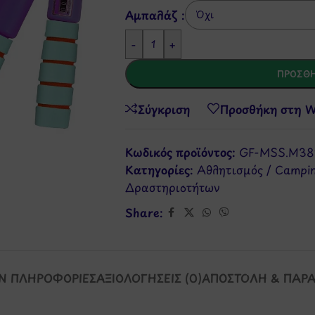
Αμπαλάζ :
-
+
ΠΡΟΣΘΉ
Σύγκριση
Προσθήκη στη Wi
Κωδικός προϊόντος:
GF-MSS.M38
Κατηγορίες:
Αθλητισμός / Campi
Δραστηριοτήτων
Share:
Ν ΠΛΗΡΟΦΟΡΊΕΣ
ΑΞΙΟΛΟΓΉΣΕΙΣ (0)
ΑΠΟΣΤΟΛΉ & ΠΑΡ