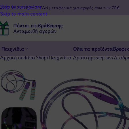
Skip to navigation
210 65 22 282
ΔΩΡΕΑΝ μεταφορικά για αγορές άνω των 70€
Skip to main content
Πόντοι επιβράβευσης
Ανταμοιβή αγορών
Παιχνίδια
Όλα τα προϊόντα
Βρεφι
Αρχική σελίδα
/
Shop
/
Παιχνίδια Δραστηριοτήτων
/
Διαδρ