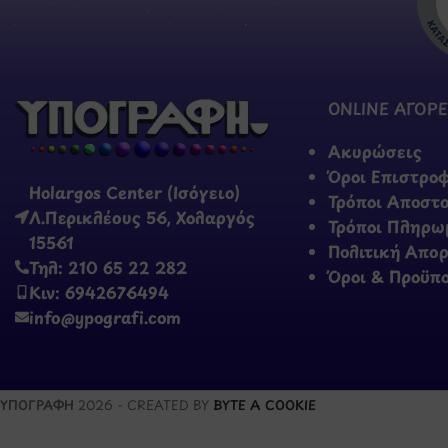
ONLINE ΑΓΟΡΕ
Ακυρώσεις
Όροι Επιστρο
Holargos Center (Ισόγειο)
Τρόποι Αποστ
Λ.Περικλέους 56, Χολαργός
Τρόποι Πληρω
15561
Πολιτική Απο
Τηλ: 210 65 22 282
Όροι & Προϋπ
Κιν: 6942676494
info@ypografi.com
ΥΠΟΓΡΑΦΗ
2026 - CREATED BY
BYTE A COOKIE