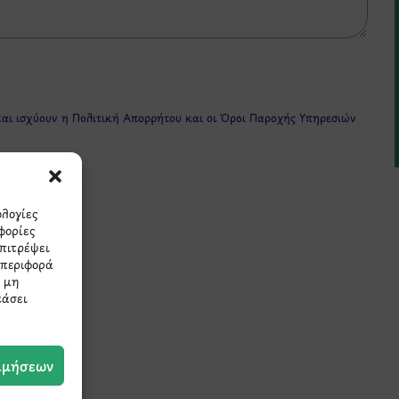
και ισχύουν η
Πολιτική Απορρήτου
και οι
Όροι Παροχής Υπηρεσιών
ολογίες
φορίες
επιτρέψει
μπεριφορά
Η μη
εάσει
πρώτοι τα νέα και τις π
μας.
ιμήσεων