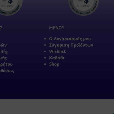
Σ
ΜΕΝΟΥ
Ο Λογαριασμός μου
φών
Σύγκριση Προϊόντων
ολής
Wishlist
μής
Καλάθι
ρρήτου
Shop
οθέσεις