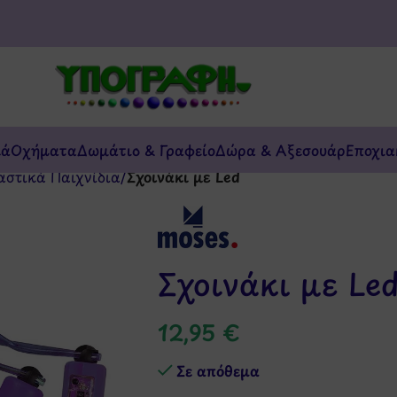
κά
Οχήματα
Δωμάτιο & Γραφείο
Δώρα & Αξεσουάρ
Εποχια
αστικά Παιχνίδια
/
Σχοινάκι με Led
Σχοινάκι με Le
12,95
€
Σε απόθεμα