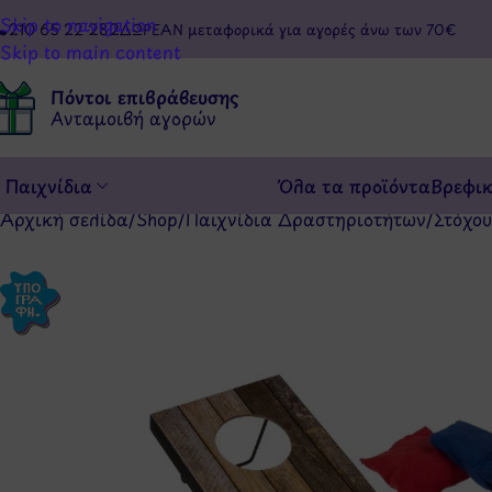
Skip to navigation
210 65 22 282
ΔΩΡΕΑΝ μεταφορικά για αγορές άνω των 70€
Skip to main content
Πόντοι επιβράβευσης
Ανταμοιβή αγορών
Παιχνίδια
Όλα τα προϊόντα
Βρεφι
Αρχική σελίδα
/
Shop
/
Παιχνίδια Δραστηριοτήτων
/
Στόχου