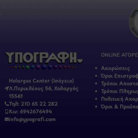
ONLINE ΑΓΟΡΕ
Ακυρώσεις
Όροι Επιστρο
Holargos Center (Ισόγειο)
Τρόποι Αποστ
Λ.Περικλέους 56, Χολαργός
Τρόποι Πληρω
15561
Πολιτική Απο
Τηλ: 210 65 22 282
Όροι & Προϋπ
Κιν: 6942676494
info@ypografi.com