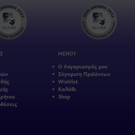
Σ
ΜΕΝΟΥ
Ο Λογαριασμός μου
φών
Σύγκριση Προϊόντων
ολής
Wishlist
μής
Καλάθι
ρρήτου
Shop
οθέσεις