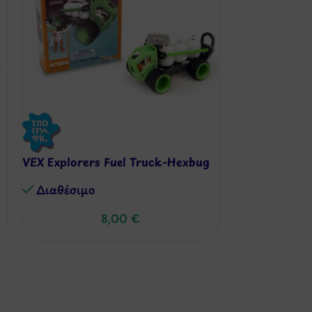
VEX Explorers Fuel Truck-Hexbug
Παιχνίδι Πρ
Δοκιμασιών –
Διαθέσιμo
Διαθέσιμo
8,00
€