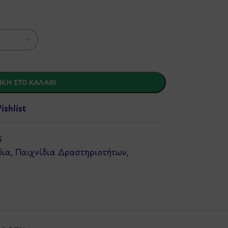
ΚΗ ΣΤΟ ΚΑΛΆΘΙ
shlist
5
δια
,
Παιχνίδια Δραστηριοτήτων
,