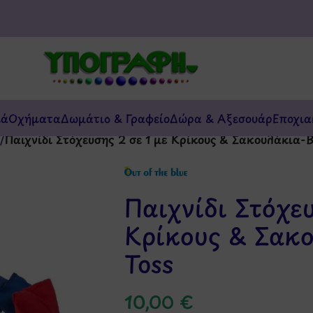
κά
Οχήματα
Δωμάτιο & Γραφείο
Δώρα & Αξεσουάρ
Εποχια
/
Παιχνίδι Στόχευσης 2 σε 1 με Κρίκους & Σακουλάκια-B
Παιχνίδι Στόχευ
Κρίκους & Σακο
Toss
10,00
€