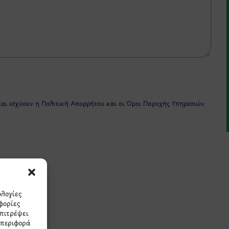
και ισχύουν η
Πολιτική Απορρήτου
και οι
Όροι Παροχής Υπηρεσιών
ολογίες
φορίες
πρώτοι τα νέα και τις π
επιτρέψει
μπεριφορά