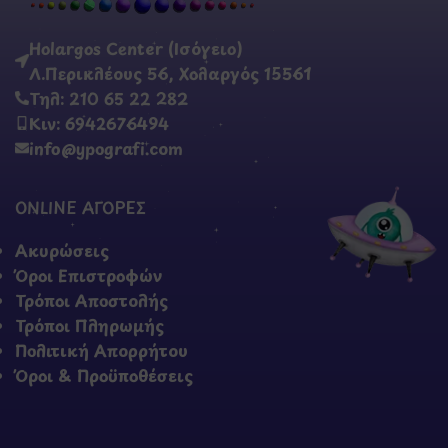
Holargos Center (Ισόγειο)
Λ.Περικλέους 56, Χολαργός 15561
Τηλ: 210 65 22 282
Κιν: 6942676494
info@ypografi.com
ONLINE ΑΓΟΡΕΣ
Ακυρώσεις
Όροι Επιστροφών
Τρόποι Αποστολής
Τρόποι Πληρωμής
Πολιτική Απορρήτου
Όροι & Προϋποθέσεις