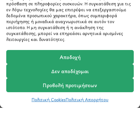
πρόσβαση σε πληροφορίες συσκευών. Η συγκατάθεση για τις
εν λόγω τεχνολογίες θα μας επιτρέψει να επεξεργαστούμε
δεδομένα προσωπικού χαρακτήρα, όπως συμπεριφορά
περιήγησης ή μοναδικά αναγνωριστικά σε αυτόν τον
ιστότοπο. Η μη συγκατάθεση ή η ανάκληση της
συγκατάθεσης, μπορεί να επηρεάσει αρνητικά ορισμένες
λειτουργίες και δυνατότητες.
Αποδοχή
Δεν αποδέχομαι
Μάθετε πρώτοι τα νέα
και τις προσφορές
Προβολή προτιμήσεων
μας.
Πολιτική Cookies
Πολιτική Απορρήτου
Shop
Wishlist
Καλάθι
Σύγκριση
Ο Λογαριασμός μου