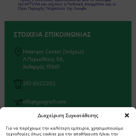
reCAPTCHA και ισχύουν η
Πολιτική Απορρήτου
και οι
Όροι Παροχής Υπηρεσιών
της Google.
ΣΤΟΙΧΕΙΑ ΕΠΙΚΟΙΝΩΝΙΑΣ
Holargos Center (Ισόγειο)
Λ.Περικλέους 56,
Χολαργός 15561
210 6522282
info@ypografi.com
Διαχείριση Συγκατάθεσης
Έχετε ερωτήσεις σχετικά με ένα προϊόν ή μια
παραγγελία; Στείλτε μας ένα email και θα
Για να παρέχουμε την καλύτερη εμπειρία, χρησιμοποιούμε
τεχνολογίες όπως cookies για την αποθήκευση ή/και την
επικοινωνήσουμε σύντομα μαζί σας.