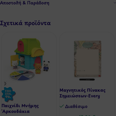
Αποστολή & Παράδοση
Σχετικά προϊόντα
Μαγνητικός Πίνακας
Σημειώσεων-Every
Journey Begins always
Παιχνίδι Μνήμης
Διαθέσιμo
with the 1st step
‘Αρκουδάκια