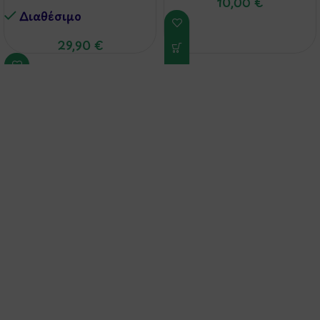
Ζευγαράκια’
10,00
€
Διαθέσιμo
29,90
€