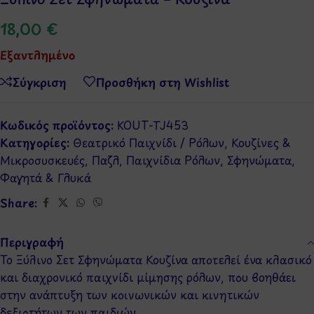
18,00
€
Εξαντλημένο
Σύγκριση
Προσθήκη στη Wishlist
Κωδικός προϊόντος:
KOUT-TJ453
Κατηγορίες:
Θεατρικό Παιχνίδι / Ρόλων
,
Κουζίνες &
Μικροσυσκευές
,
Παζλ
,
Παιχνίδια Ρόλων
,
Σφηνώματα
,
Φαγητά & Γλυκά
Share:
Περιγραφή
Το Ξύλινο Σετ Σφηνώματα Κουζίνα αποτελεί ένα κλασικό
και διαχρονικό παιχνίδι μίμησης ρόλων, που βοηθάει
στην ανάπτυξη των κοινωνικών και κινητικών
δεξιοτήτων των παιδιών.