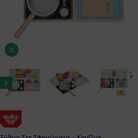
Κάντε κλικ για μεγέθυνση
Ξύλινο Σετ Σφηνώματα – Κουζίνα