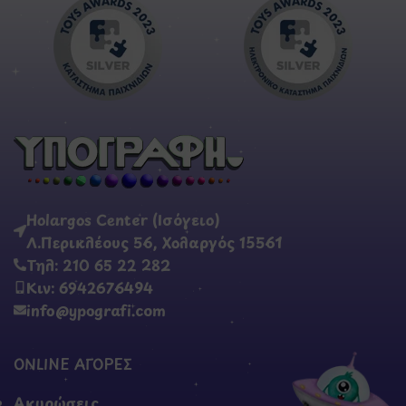
Holargos Center (Ισόγειο)
Λ.Περικλέους 56, Χολαργός 15561
Τηλ: 210 65 22 282
Κιν: 6942676494
info@ypografi.com
ONLINE ΑΓΟΡΕΣ
Ακυρώσεις