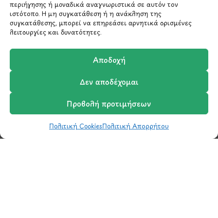
περιήγησης ή μοναδικά αναγνωριστικά σε αυτόν τον
210 6522282
ιστότοπο. Η μη συγκατάθεση ή η ανάκληση της
συγκατάθεσης, μπορεί να επηρεάσει αρνητικά ορισμένες
λειτουργίες και δυνατότητες.
info@ypografi.com
Αποδοχή
Έχετε ερωτήσεις σχετικά με ένα προϊόν ή μια
παραγγελία; Στείλτε μας ένα email και θα
Δεν αποδέχομαι
επικοινωνήσουμε σύντομα μαζί σας.
Προβολή προτιμήσεων
Πολιτική Cookies
Πολιτική Απορρήτου
Shop
Wishlist
Καλάθι
Σύγκριση
Ο Λογαριασμός μου
Μάθετε πρώτοι τα νέα