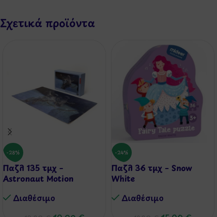
Σχετικά προϊόντα
-28%
-24%
Παζλ 135 τμχ –
Παζλ 36 τμχ – Snow
Astronaut Motion
White
Διαθέσιμo
Διαθέσιμo