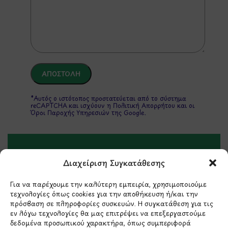
*Αυτός ο ιστότοπος προστατεύεται από το σύστημα
reCAPTCHA και ισχύουν η
Πολιτική Απορρήτου
και οι
Όροι Παροχής Υπηρεσιών
της Google.
ΣΤΟΙΧΕΙΑ ΕΠΙΚΟΙΝΩΝΙΑΣ
Διαχείριση Συγκατάθεσης
Holargos Center (Ισόγειο)
Για να παρέχουμε την καλύτερη εμπειρία, χρησιμοποιούμε
τεχνολογίες όπως cookies για την αποθήκευση ή/και την
Λ.Περικλέους 56,
πρόσβαση σε πληροφορίες συσκευών. Η συγκατάθεση για τις
Χολαργός 15561
εν λόγω τεχνολογίες θα μας επιτρέψει να επεξεργαστούμε
δεδομένα προσωπικού χαρακτήρα, όπως συμπεριφορά