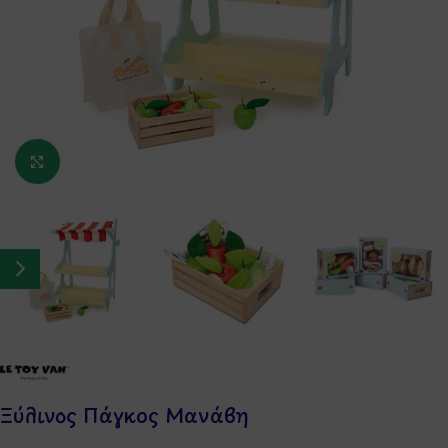
Κάντε κλικ για μεγέθυνση
Ξύλινος Πάγκος Μανάβη