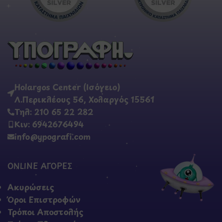
Holargos Center (Ισόγειο)
Λ.Περικλέους 56, Χολαργός 15561
Τηλ: 210 65 22 282
Κιν: 6942676494
info@ypografi.com
ONLINE ΑΓΟΡΕΣ
Ακυρώσεις
Όροι Επιστροφών
Τρόποι Αποστολής