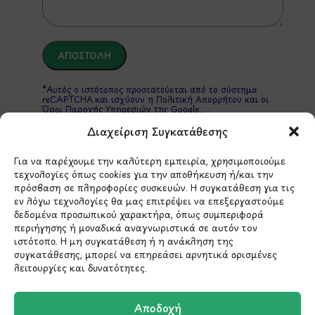
*Αυτός ο ιστότοπος προστατεύεται από το σύστημα
reCAPTCHA και ισχύουν η
Πολιτική Απορρήτου
και οι
Όροι Παροχής Υπηρεσιών
της Google.
Διαχείριση Συγκατάθεσης
Για να παρέχουμε την καλύτερη εμπειρία, χρησιμοποιούμε
ΣΤΟΙΧΕΙΑ ΕΠΙΚΟΙΝΩΝΙΑΣ
τεχνολογίες όπως cookies για την αποθήκευση ή/και την
πρόσβαση σε πληροφορίες συσκευών. Η συγκατάθεση για τις
εν λόγω τεχνολογίες θα μας επιτρέψει να επεξεργαστούμε
Holargos Center (Ισόγειο)
δεδομένα προσωπικού χαρακτήρα, όπως συμπεριφορά
Λ.Περικλέους 56,
περιήγησης ή μοναδικά αναγνωριστικά σε αυτόν τον
ιστότοπο. Η μη συγκατάθεση ή η ανάκληση της
Χολαργός 15561
συγκατάθεσης, μπορεί να επηρεάσει αρνητικά ορισμένες
λειτουργίες και δυνατότητες.
210 6522282
Αποδοχή