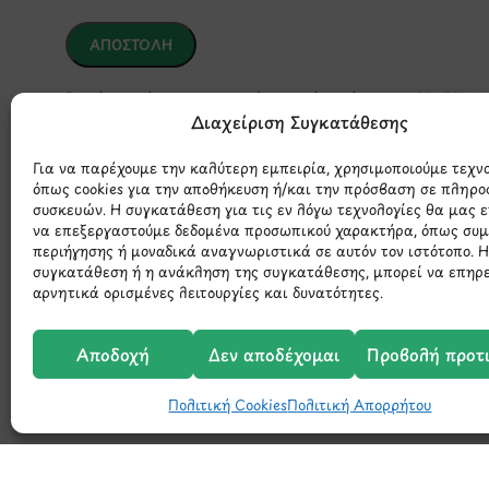
*Αυτός ο ιστότοπος προστατεύεται από το σύστημα reCAPTCHA 
της Google.
Διαχείριση Συγκατάθεσης
Για να παρέχουμε την καλύτερη εμπειρία, χρησιμοποιούμε τεχν
όπως cookies για την αποθήκευση ή/και την πρόσβαση σε πληρο
συσκευών. Η συγκατάθεση για τις εν λόγω τεχνολογίες θα μας 
να επεξεργαστούμε δεδομένα προσωπικού χαρακτήρα, όπως συ
περιήγησης ή μοναδικά αναγνωριστικά σε αυτόν τον ιστότοπο. 
συγκατάθεση ή η ανάκληση της συγκατάθεσης, μπορεί να επηρ
αρνητικά ορισμένες λειτουργίες και δυνατότητες.
Μάθετε 
Αποδοχή
Δεν αποδέχομαι
Προβολή προτ
Πολιτική Cookies
Πολιτική Απορρήτου