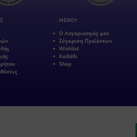
Σ
ΜΕΝΟΥ
Ο Λογαριασμός μου
φών
Σύγκριση Προϊόντων
ολής
Wishlist
μής
Καλάθι
ρρήτου
Shop
οθέσεις