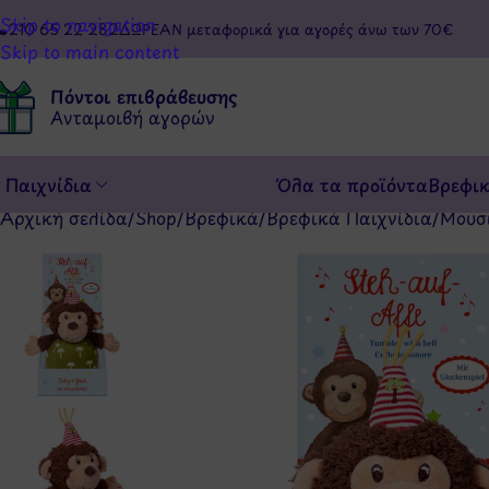
Skip to navigation
210 65 22 282
ΔΩΡΕΑΝ μεταφορικά για αγορές άνω των 70€
Skip to main content
Πόντοι επιβράβευσης
Ανταμοιβή αγορών
Παιχνίδια
Όλα τα προϊόντα
Βρεφι
Αρχική σελίδα
/
Shop
/
Βρεφικά
/
Βρεφικά Παιχνίδια
/
Μουσ