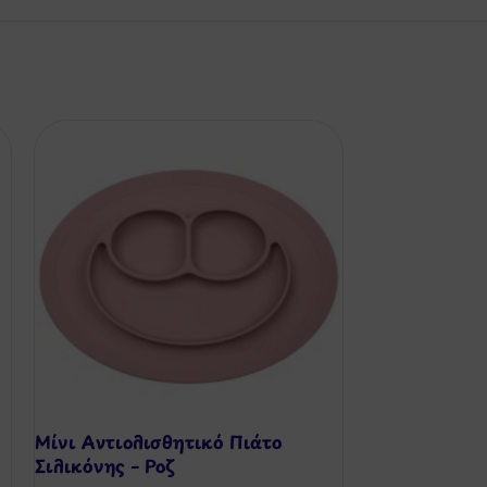
Μίνι Αντιολισθητικό Πιάτο
Πιάτο Σιλικό
Σιλικόνης – Ροζ
– & Χειροτεχ