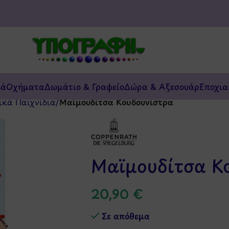
κά
Οχήματα
Δωμάτιο & Γραφείο
Δώρα & Αξεσουάρ
Εποχια
ικά Παιχνίδια
/
Μαϊμουδίτσα Κουδουνίστρα
Μαϊμουδίτσα Κ
20,90
€
Σε απόθεμα