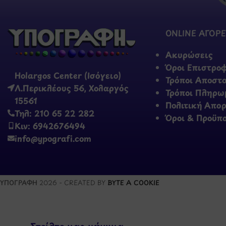
ONLINE ΑΓΟΡΕ
Ακυρώσεις
Όροι Επιστρο
Holargos Center (Ισόγειο)
Τρόποι Αποστ
Λ.Περικλέους 56, Χολαργός
Τρόποι Πληρω
15561
Πολιτική Απο
Τηλ: 210 65 22 282
Όροι & Προϋπ
Κιν: 6942676494
info@ypografi.com
ΥΠΟΓΡΑΦΗ
2026 - CREATED BY
BYTE A COOKIE