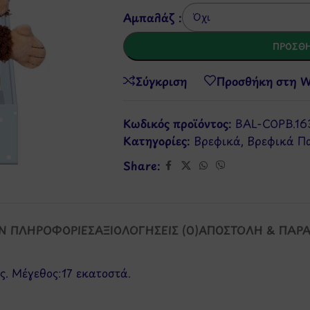
Αμπαλάζ :
ΠΡΟΣΘΉ
Σύγκριση
Προσθήκη στη Wi
Κωδικός προϊόντος:
BAL-COPB.16
Κατηγορίες:
Βρεφικά
,
Βρεφικά Πα
Share:
Ν ΠΛΗΡΟΦΟΡΊΕΣ
ΑΞΙΟΛΟΓΉΣΕΙΣ (0)
ΑΠΟΣΤΟΛΉ & ΠΑΡ
. Μέγεθος:17 εκατοστά.