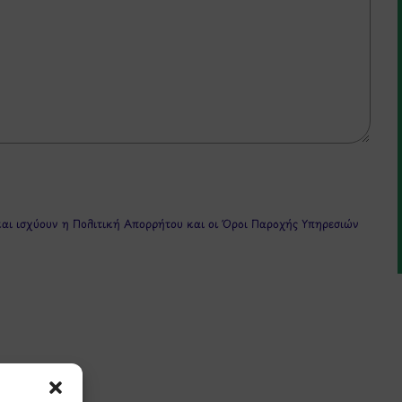
και ισχύουν η
Πολιτική Απορρήτου
και οι
Όροι Παροχής Υπηρεσιών