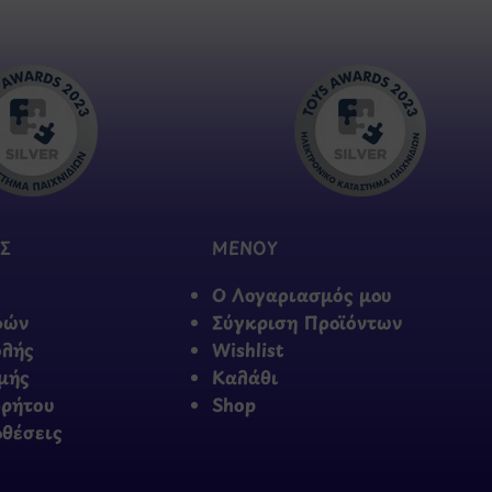
Σ
ΜΕΝΟΥ
Ο Λογαριασμός μου
φών
Σύγκριση Προϊόντων
ολής
Wishlist
μής
Καλάθι
ρρήτου
Shop
οθέσεις