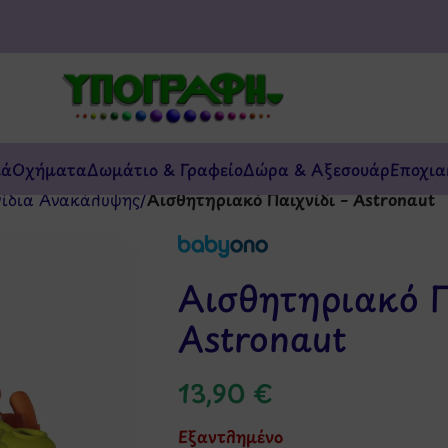
κά
Οχήματα
Δωμάτιο & Γραφείο
Δώρα & Αξεσουάρ
Εποχια
νίδια Ανακάλυψης
/
Αισθητηριακό Παιχνίδι – Astronaut
Αισθητηριακό Π
Astronaut
13,90
€
Εξαντλημένο