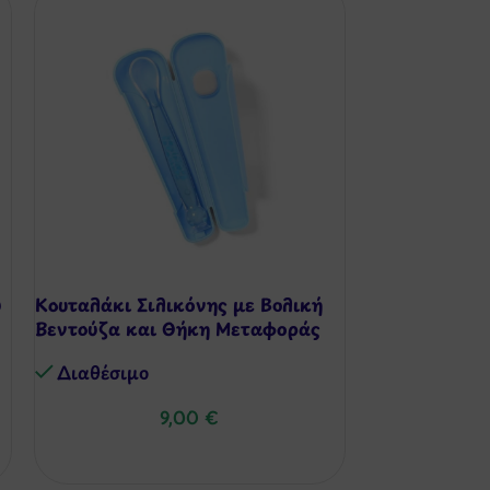
ύ
Κουταλάκι Σιλικόνης με Βολική
Σόφι Καμηλο
Βεντούζα και Θήκη Μεταφοράς
Πύργος Κατρ
Διαθέσιμo
Διαθέσιμo
9,00
€