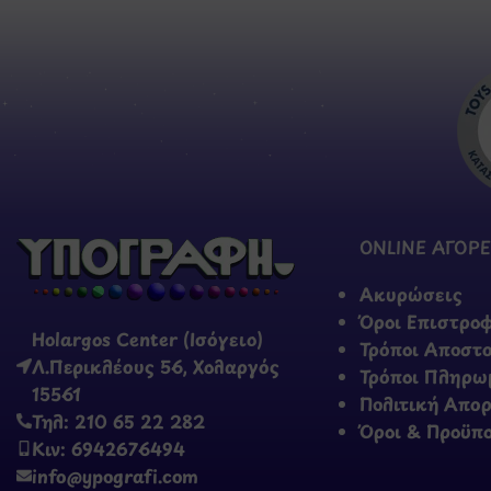
ONLINE ΑΓΟΡΕ
Ακυρώσεις
Όροι Επιστρο
Holargos Center (Ισόγειο)
Τρόποι Αποστ
Λ.Περικλέους 56, Χολαργός
Τρόποι Πληρω
15561
Πολιτική Απο
Τηλ: 210 65 22 282
Όροι & Προϋπ
Κιν: 6942676494
info@ypografi.com