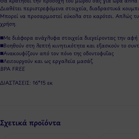
Θα κρατήσει την προσοχή του μωρού σας για ώρα αλλά 
Διαθέτει περιστρεφόμενα στοιχεία, διαδραστικά κουμπι
Μπορεί να προσαρμοστεί εύκολα στο καρότσι. Απλώς τυλ
χρήση.
◼️Με διάφορα ανάγλυφα στοιχεία διεγείροντας την αφή
◼️Βοηθούν στη λεπτή κινητικότητα και εξασκούν το συν
◼️Ανακουφίζουν από τον πόνο της οδοντοφυΐας
◼️Λειτουργούν και ως εργαλεία μασάζ
BPA FREE
ΔΙΑΣΤΑΣΕΙΣ: 16*15 εκ
Σχετικά προϊόντα