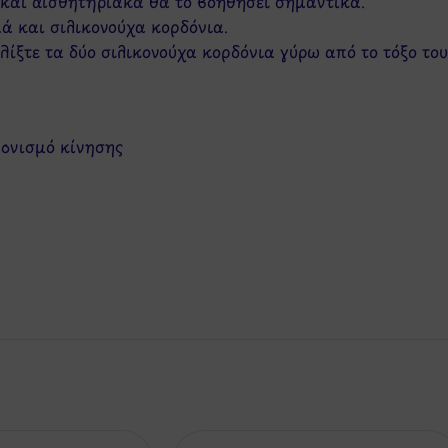
και αισθητηριακά θα το βοηθήσει σημαντικά.
ά και σιλικονούχα κορδόνια.
ίξτε τα δύο σιλικονούχα κορδόνια γύρω από το τόξο το
τονισμό κίνησης