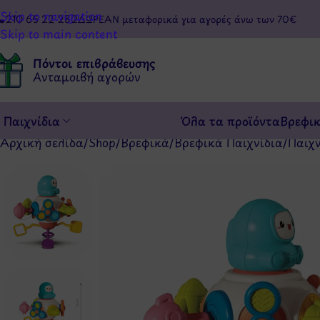
Skip to navigation
210 65 22 282
ΔΩΡΕΑΝ μεταφορικά για αγορές άνω των 70€
Skip to main content
Πόντοι επιβράβευσης
Ανταμοιβή αγορών
Παιχνίδια
Όλα τα προϊόντα
Βρεφι
Αρχική σελίδα
/
Shop
/
Βρεφικά
/
Βρεφικά Παιχνίδια
/
Παιχ