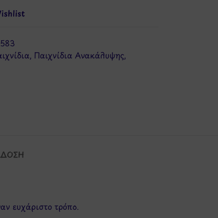
shlist
1583
ιχνίδια
,
Παιχνίδια Ανακάλυψης
,
ΆΔΟΣΗ
ναν ευχάριστο τρόπο.