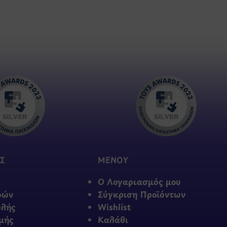
Σ
ΜΕΝΟΥ
Ο Λογαριασμός μου
φών
Σύγκριση Προϊόντων
ολής
Wishlist
μής
Καλάθι