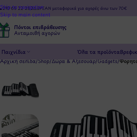
Skip to navigation
210 65 22 282
ΔΩΡΕΑΝ μεταφορικά για αγορές άνω των 70€
Skip to main content
Πόντοι επιβράβευσης
Ανταμοιβή αγορών
Παιχνίδια
Όλα τα προϊόντα
Βρεφι
Αρχική σελίδα
/
Shop
/
Δώρα & Αξεσουάρ
/
Gadgets
/
Φορητό