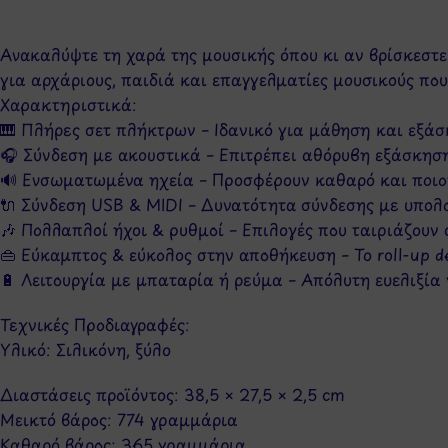
Ανακαλύψτε τη χαρά της μουσικής όπου κι αν βρίσκεστε
για αρχάριους, παιδιά και επαγγελματίες μουσικούς που
Χαρακτηριστικά:
🎹 Πλήρες σετ πλήκτρων – Ιδανικό για μάθηση και εξά
🎧 Σύνδεση με ακουστικά – Επιτρέπει αθόρυβη εξάσκηση
🔊 Ενσωματωμένα ηχεία – Προσφέρουν καθαρό και ποιοτ
🔌 Σύνδεση USB & MIDI – Δυνατότητα σύνδεσης με υπολ
🎶 Πολλαπλοί ήχοι & ρυθμοί – Επιλογές που ταιριάζουν
👜 Εύκαμπτος & εύκολος στην αποθήκευση – Το roll-up 
🔋 Λειτουργία με μπαταρία ή ρεύμα – Απόλυτη ευελιξία 
Τεχνικές Προδιαγραφές:
Υλικό: Σιλικόνη, ξύλο
Διαστάσεις προϊόντος: 38,5 × 27,5 × 2,5 cm
Μεικτό βάρος: 774 γραμμάρια
Καθαρό βάρος: 365 γραμμάρια