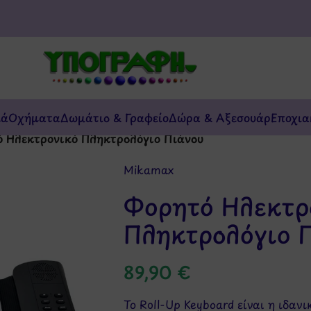
κά
Οχήματα
Δωμάτιο & Γραφείο
Δώρα & Αξεσουάρ
Εποχια
 Ηλεκτρονικό Πληκτρολόγιο Πιάνου
Mikamax
Φορητό Ηλεκτρ
Πληκτρολόγιο 
89,90
€
Το Roll-Up Keyboard είναι η ιδαν