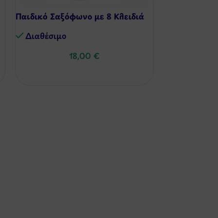
Παιδικό Σαξόφωνο με 8 Κλειδιά
Παίζω Πιάνο –
Διαθέσιμo
Διαθέσιμo
18,00
€