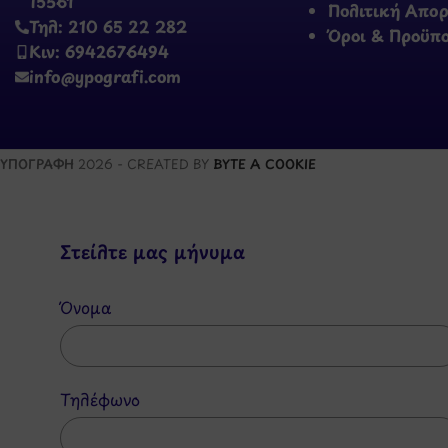
15561
Πολιτική Απο
Τηλ: 210 65 22 282
Όροι & Προϋπ
Κιν: 6942676494
info@ypografi.com
ΥΠΟΓΡΑΦΗ
2026 - CREATED BY
BYTE A COOKIE
Στείλτε μας μήνυμα
Όνομα
Τηλέφωνο