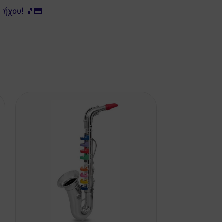
 ήχου! 🎵🎹