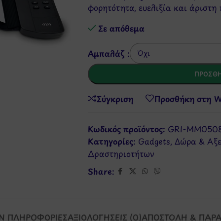
φορητότητα, ευελιξία και άριστη 
Σε απόθεμα
Αμπαλάζ :
ΠΡΟΣΘΉ
Σύγκριση
Προσθήκη στη Wi
Κωδικός προϊόντος:
GRI-MM050
Κατηγορίες:
Gadgets
,
Δώρα & Αξ
Δραστηριοτήτων
Share:
Ν ΠΛΗΡΟΦΟΡΊΕΣ
ΑΞΙΟΛΟΓΉΣΕΙΣ (0)
ΑΠΟΣΤΟΛΉ & ΠΑΡ