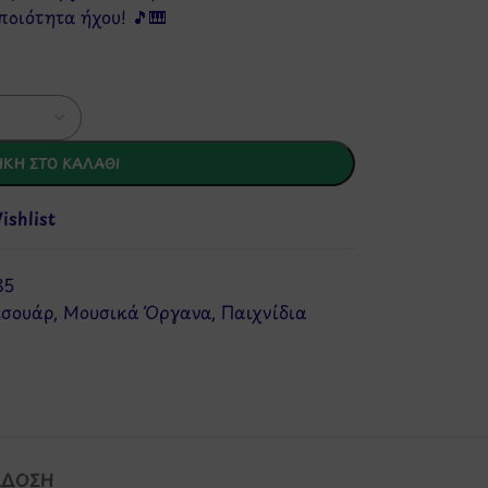
ποιότητα ήχου! 🎵🎹
ΚΗ ΣΤΟ ΚΑΛΆΘΙ
shlist
85
εσουάρ
,
Μουσικά Όργανα
,
Παιχνίδια
ΆΔΟΣΗ