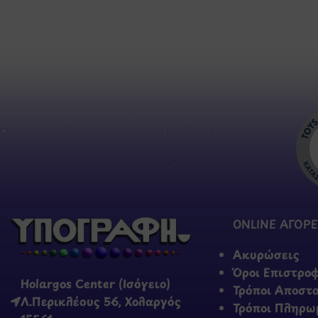
ONLINE ΑΓΟΡΕ
Ακυρώσεις
Όροι Επιστρο
Holargos Center (Ισόγειο)
Τρόποι Αποστ
Λ.Περικλέους 56, Χολαργός
Τρόποι Πληρω