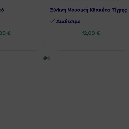
κό
Ξύλινη Μουσική Κλακέτα Τίγρης
Διαθέσιμo
,00
€
12,00
€