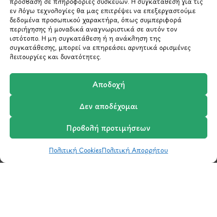
πρόσβαση σε πληροφορίες συσκευών. Η συγκατάθεση για τις
reCAPTCHA και ισχύουν η
Πολιτική Απορρήτου
και οι
εν λόγω τεχνολογίες θα μας επιτρέψει να επεξεργαστούμε
Όροι Παροχής Υπηρεσιών
της Google.
δεδομένα προσωπικού χαρακτήρα, όπως συμπεριφορά
περιήγησης ή μοναδικά αναγνωριστικά σε αυτόν τον
ιστότοπο. Η μη συγκατάθεση ή η ανάκληση της
συγκατάθεσης, μπορεί να επηρεάσει αρνητικά ορισμένες
ΣΤΟΙΧΕΙΑ ΕΠΙΚΟΙΝΩΝΙΑΣ
λειτουργίες και δυνατότητες.
Holargos Center (Ισόγειο)
Αποδοχή
Λ.Περικλέους 56,
Χολαργός 15561
Δεν αποδέχομαι
Προβολή προτιμήσεων
210 6522282
Πολιτική Cookies
Πολιτική Απορρήτου
Shop
Wishlist
Καλάθι
Σύγκριση
Ο Λογαριασμός μου
info@ypografi.com
Έχετε ερωτήσεις σχετικά με ένα προϊόν ή μια
παραγγελία; Στείλτε μας ένα email και θα
επικοινωνήσουμε σύντομα μαζί σας.