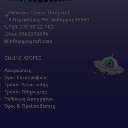
Holargos Center (Ισόγειο)
Λ.Περικλέους 56, Χολαργός 15561
Τηλ: 210 65 22 282
Κιν: 6942676494
info@ypografi.com
ONLINE ΑΓΟΡΕΣ
Ακυρώσεις
Όροι Επιστροφών
Τρόποι Αποστολής
Τρόποι Πληρωμής
Πολιτική Απορρήτου
Όροι & Προϋποθέσεις