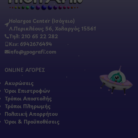
Holargos Center (Ισόγειο)
Λ.Περικλέους 56, Χολαργός 15561
Τηλ: 210 65 22 282
Κιν: 6942676494
info@ypografi.com
ONLINE ΑΓΟΡΕΣ
Ακυρώσεις
Όροι Επιστροφών
Τρόποι Αποστολής
Τρόποι Πληρωμής
Πολιτική Απορρήτου
Όροι & Προϋποθέσεις