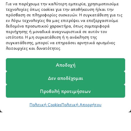
Για να παρέχουμε την καλύτερη εμπειρία, χρησιμοποιούμε
*Αυτός ο ιστότοπος προστατεύεται από το σύστημα
τεχνολογίες όπως cookies για την αποθήκευση ή/και την
reCAPTCHA και ισχύουν η
Πολιτική Απορρήτου
και οι
Όροι Παροχής Υπηρεσιών
της Google.
πρόσβαση σε πληροφορίες συσκευών. Η συγκατάθεση για τις
εν λόγω τεχνολογίες θα μας επιτρέψει να επεξεργαστούμε
δεδομένα προσωπικού χαρακτήρα, όπως συμπεριφορά
περιήγησης ή μοναδικά αναγνωριστικά σε αυτόν τον
ιστότοπο. Η μη συγκατάθεση ή η ανάκληση της
ΣΤΟΙΧΕΙΑ ΕΠΙΚΟΙΝΩΝΙΑΣ
συγκατάθεσης, μπορεί να επηρεάσει αρνητικά ορισμένες
λειτουργίες και δυνατότητες.
Holargos Center (Ισόγειο)
Λ.Περικλέους 56,
Αποδοχή
Χολαργός 15561
Δεν αποδέχομαι
210 6522282
Προβολή προτιμήσεων
info@ypografi.com
Πολιτική Cookies
Πολιτική Απορρήτου
Shop
Wishlist
Καλάθι
Σύγκριση
Ο Λογαριασμός μου
Έχετε ερωτήσεις σχετικά με ένα προϊόν ή μια
παραγγελία; Στείλτε μας ένα email και θα