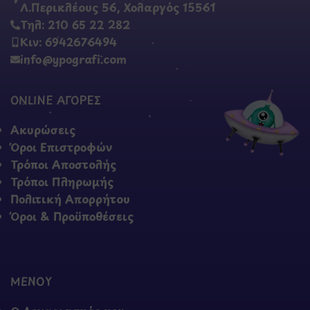
Λ.Περικλέους 56, Χολαργός 15561
Τηλ: 210 65 22 282
Κιν: 6942676494
info@ypografi.com
ONLINE ΑΓΟΡΕΣ
Ακυρώσεις
Όροι Επιστροφών
Τρόποι Αποστολής
Τρόποι Πληρωμής
Πολιτική Απορρήτου
Όροι & Προϋποθέσεις
ΜΕΝΟΥ