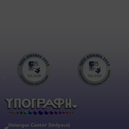
Holargos Center (Ισόγειο)