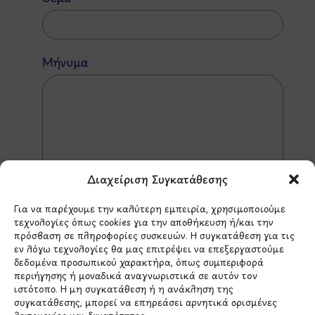
Μήνυμα
Διαχείριση Συγκατάθεσης
Για να παρέχουμε την καλύτερη εμπειρία, χρησιμοποιούμε
τεχνολογίες όπως cookies για την αποθήκευση ή/και την
πρόσβαση σε πληροφορίες συσκευών. Η συγκατάθεση για τις
εν λόγω τεχνολογίες θα μας επιτρέψει να επεξεργαστούμε
δεδομένα προσωπικού χαρακτήρα, όπως συμπεριφορά
*Αυτός ο ιστότοπος προστατεύεται από το σύστημα
περιήγησης ή μοναδικά αναγνωριστικά σε αυτόν τον
reCAPTCHA και ισχύουν η
Πολιτική Απορρήτου
και οι
ιστότοπο. Η μη συγκατάθεση ή η ανάκληση της
Όροι Παροχής Υπηρεσιών
της Google.
συγκατάθεσης, μπορεί να επηρεάσει αρνητικά ορισμένες