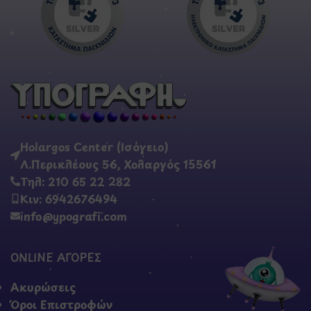
Holargos Center (Ισόγειο)
Λ.Περικλέους 56, Χολαργός 15561
Τηλ: 210 65 22 282
Κιν: 6942676494
info@ypografi.com
ONLINE ΑΓΟΡΕΣ
Ακυρώσεις
Όροι Επιστροφών