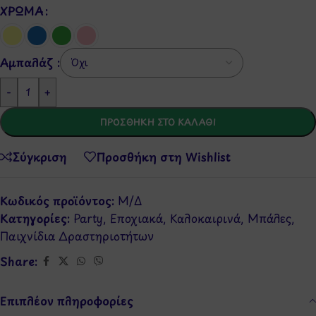
ΧΡΏΜΑ
Αμπαλάζ :
-
+
ΠΡΟΣΘΉΚΗ ΣΤΟ ΚΑΛΆΘΙ
Σύγκριση
Προσθήκη στη Wishlist
Κωδικός προϊόντος:
Μ/Δ
Κατηγορίες:
Party
,
Εποχιακά
,
Καλοκαιρινά
,
Μπάλες
,
Παιχνίδια Δραστηριοτήτων
Share:
Επιπλέον πληροφορίες