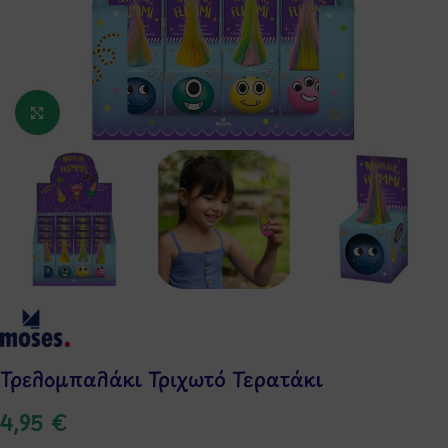
Κάντε κλικ για μεγέθυνση
Τρελομπαλάκι Τριχωτό Τερατάκι
4,95
€