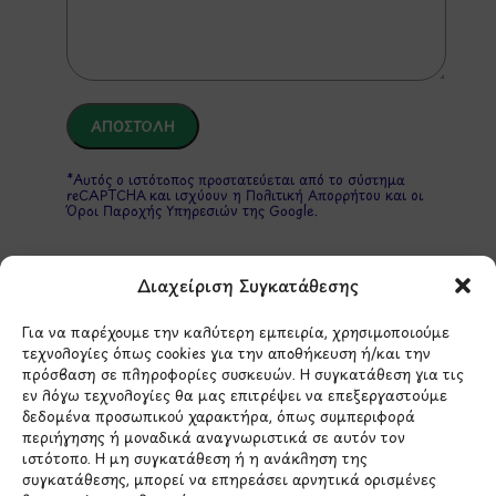
*Αυτός ο ιστότοπος προστατεύεται από το σύστημα
reCAPTCHA και ισχύουν η
Πολιτική Απορρήτου
και οι
Όροι Παροχής Υπηρεσιών
της Google.
Διαχείριση Συγκατάθεσης
ΣΤΟΙΧΕΙΑ ΕΠΙΚΟΙΝΩΝΙΑΣ
Για να παρέχουμε την καλύτερη εμπειρία, χρησιμοποιούμε
τεχνολογίες όπως cookies για την αποθήκευση ή/και την
Holargos Center (Ισόγειο)
πρόσβαση σε πληροφορίες συσκευών. Η συγκατάθεση για τις
Λ.Περικλέους 56,
εν λόγω τεχνολογίες θα μας επιτρέψει να επεξεργαστούμε
δεδομένα προσωπικού χαρακτήρα, όπως συμπεριφορά
Χολαργός 15561
περιήγησης ή μοναδικά αναγνωριστικά σε αυτόν τον
ιστότοπο. Η μη συγκατάθεση ή η ανάκληση της
συγκατάθεσης, μπορεί να επηρεάσει αρνητικά ορισμένες
210 6522282