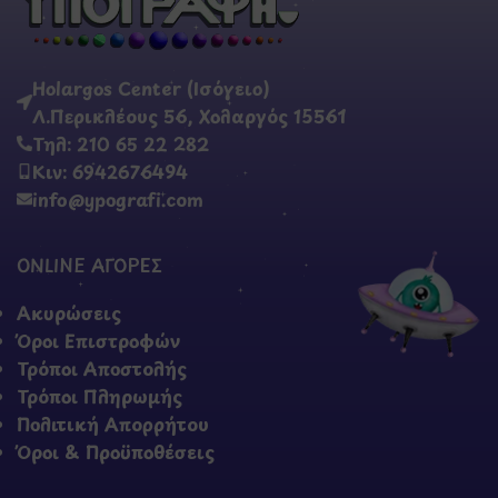
Holargos Center (Ισόγειο)
Λ.Περικλέους 56, Χολαργός 15561
Τηλ: 210 65 22 282
Κιν: 6942676494
info@ypografi.com
ONLINE ΑΓΟΡΕΣ
Ακυρώσεις
Όροι Επιστροφών
Τρόποι Αποστολής
Τρόποι Πληρωμής
Πολιτική Απορρήτου
Όροι & Προϋποθέσεις