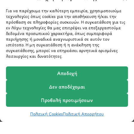
*Αυτός ο ιστότοπος προστατεύεται από το σύστημα
Για να παρέχουμε την καλύτερη εμπειρία, χρησιμοποιούμε
reCAPTCHA και ισχύουν η
Πολιτική Απορρήτου
και οι
τεχνολογίες όπως cookies για την αποθήκευση ή/και την
Όροι Παροχής Υπηρεσιών
της Google.
πρόσβαση σε πληροφορίες συσκευών. Η συγκατάθεση για τις
εν λόγω τεχνολογίες θα μας επιτρέψει να επεξεργαστούμε
δεδομένα προσωπικού χαρακτήρα, όπως συμπεριφορά
περιήγησης ή μοναδικά αναγνωριστικά σε αυτόν τον
ΣΤΟΙΧΕΙΑ ΕΠΙΚΟΙΝΩΝΙΑΣ
ιστότοπο. Η μη συγκατάθεση ή η ανάκληση της
συγκατάθεσης, μπορεί να επηρεάσει αρνητικά ορισμένες
λειτουργίες και δυνατότητες.
Holargos Center (Ισόγειο)
Λ.Περικλέους 56,
Αποδοχή
Χολαργός 15561
Δεν αποδέχομαι
210 6522282
Προβολή προτιμήσεων
info@ypografi.com
Πολιτική Cookies
Πολιτική Απορρήτου
Shop
Wishlist
Καλάθι
Σύγκριση
Ο Λογαριασμός μου
Έχετε ερωτήσεις σχετικά με ένα προϊόν ή μια