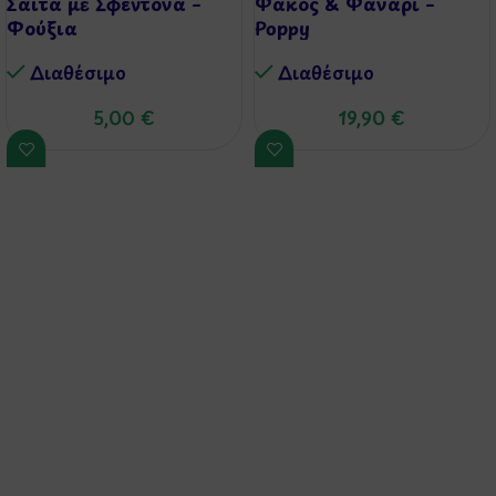
Σαίτα με Σφεντόνα –
Φακός & Φανάρι –
Φούξια
Poppy
Διαθέσιμo
Διαθέσιμo
5,00
€
19,90
€