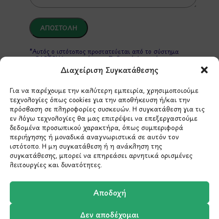
*Αυτός ο ιστότοπος προστατεύεται από το σύστημα
reCAPTCHA και ισχύουν η
Πολιτική Απορρήτου
και οι
Όροι Παροχής Υπηρεσιών
της Google.
Διαχείριση Συγκατάθεσης
Για να παρέχουμε την καλύτερη εμπειρία, χρησιμοποιούμε
τεχνολογίες όπως cookies για την αποθήκευση ή/και την
ΣΤΟΙΧΕΙΑ ΕΠΙΚΟΙΝΩΝΙΑΣ
πρόσβαση σε πληροφορίες συσκευών. Η συγκατάθεση για τις
εν λόγω τεχνολογίες θα μας επιτρέψει να επεξεργαστούμε
δεδομένα προσωπικού χαρακτήρα, όπως συμπεριφορά
Holargos Center (Ισόγειο)
περιήγησης ή μοναδικά αναγνωριστικά σε αυτόν τον
Λ.Περικλέους 56,
ιστότοπο. Η μη συγκατάθεση ή η ανάκληση της
συγκατάθεσης, μπορεί να επηρεάσει αρνητικά ορισμένες
Χολαργός 15561
λειτουργίες και δυνατότητες.
210 6522282
Αποδοχή
Δεν αποδέχομαι
info@ypografi.com