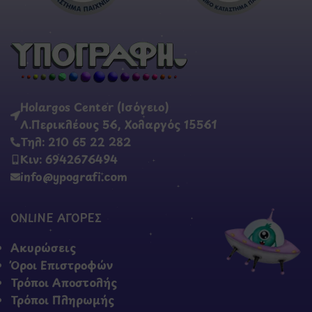
Holargos Center (Ισόγειο)
Λ.Περικλέους 56, Χολαργός 15561
Τηλ: 210 65 22 282
Κιν: 6942676494
info@ypografi.com
ONLINE ΑΓΟΡΕΣ
Ακυρώσεις
Όροι Επιστροφών
Τρόποι Αποστολής
Τρόποι Πληρωμής