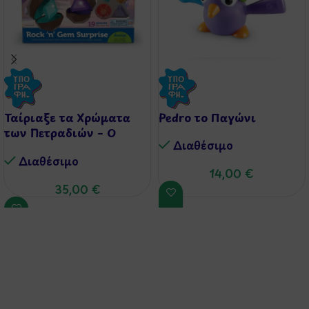
Ταίριαξε τα Χρώματα
Pedro το Παγώνι
των Πετραδιών – Ο
Διαθέσιμo
Μικρός Γεμολόγος
Διαθέσιμo
14,00
€
35,00
€