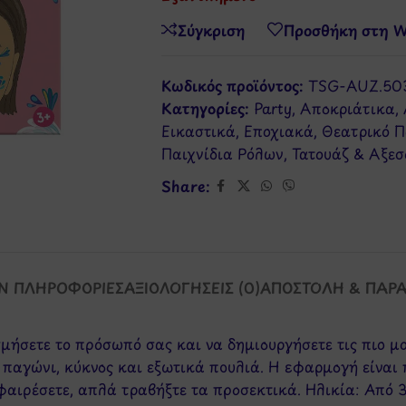
Σύγκριση
Προσθήκη στη Wi
Κωδικός προϊόντος:
TSG-AUZ.50
Κατηγορίες:
Party
,
Αποκριάτικα
,
Εικαστικά
,
Εποχιακά
,
Θεατρικό Π
Παιχνίδια Ρόλων
,
Τατουάζ & Αξεσ
Share:
Ν ΠΛΗΡΟΦΟΡΊΕΣ
ΑΞΙΟΛΟΓΉΣΕΙΣ (0)
ΑΠΟΣΤΟΛΉ & ΠΑΡ
ήσετε το πρόσωπό σας και να δημιουργήσετε τις πιο μο
 παγώνι, κύκνος και εξωτικά πουλιά. Η εφαρμογή είναι
αιρέσετε, απλά τραβήξτε τα προσεκτικά. Ηλικία: Από 3