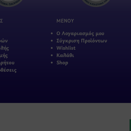
Σ
ΜΕΝΟΥ
Ο Λογαριασμός μου
φών
Σύγκριση Προϊόντων
ολής
Wishlist
μής
Καλάθι
ρρήτου
Shop
οθέσεις