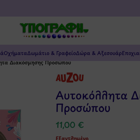
κά
Οχήματα
Δωμάτιο & Γραφείο
Δώρα & Αξεσουάρ
Εποχια
ητα Διακόσμησης Προσώπου
Αυτοκόλλητα Δ
Προσώπου
11,00
€
Εξαντλημένο