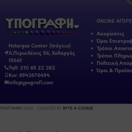
ONLINE ΑΓΟΡΕ
Ακυρώσεις
Όροι Επιστρο
Holargos Center (Ισόγειο)
Τρόποι Αποστ
Λ.Περικλέους 56, Χολαργός
Τρόποι Πληρω
15561
Πολιτική Απο
Τηλ: 210 65 22 282
Όροι & Προϋπ
Κιν: 6942676494
info@ypografi.com
ΥΠΟΓΡΑΦΗ
2026 - CREATED BY
BYTE A COOKIE