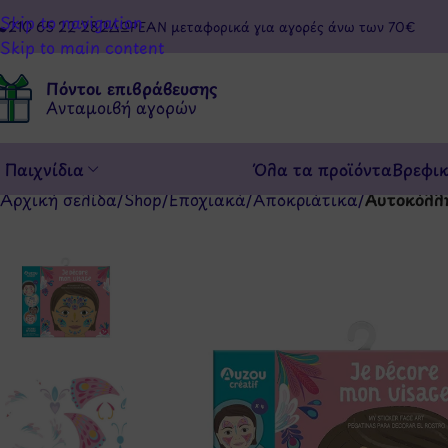
Skip to navigation
210 65 22 282
ΔΩΡΕΑΝ μεταφορικά για αγορές άνω των 70€
Skip to main content
Πόντοι επιβράβευσης
Ανταμοιβή αγορών
Παιχνίδια
Όλα τα προϊόντα
Βρεφι
Αρχική σελίδα
/
Shop
/
Εποχιακά
/
Αποκριάτικα
/
Αυτοκόλλ