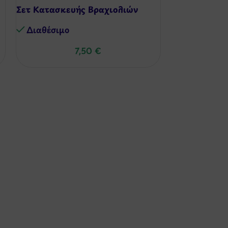
Σετ Κατασκευής Βραχιολιών
Οριγκάμι – 
Διαθέσιμo
Διαθέσιμo
7,50
€