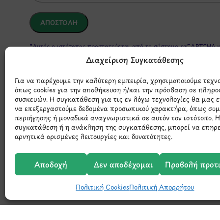
*Αυτός ο ιστότοπος προστατεύεται από το σύστημα reCAPTCHA 
της Google.
Διαχείριση Συγκατάθεσης
Για να παρέχουμε την καλύτερη εμπειρία, χρησιμοποιούμε τεχν
όπως cookies για την αποθήκευση ή/και την πρόσβαση σε πληρο
συσκευών. Η συγκατάθεση για τις εν λόγω τεχνολογίες θα μας 
να επεξεργαστούμε δεδομένα προσωπικού χαρακτήρα, όπως συ
περιήγησης ή μοναδικά αναγνωριστικά σε αυτόν τον ιστότοπο. 
συγκατάθεση ή η ανάκληση της συγκατάθεσης, μπορεί να επηρ
αρνητικά ορισμένες λειτουργίες και δυνατότητες.
Μάθετε 
Αποδοχή
Δεν αποδέχομαι
Προβολή προτ
Πολιτική Cookies
Πολιτική Απορρήτου