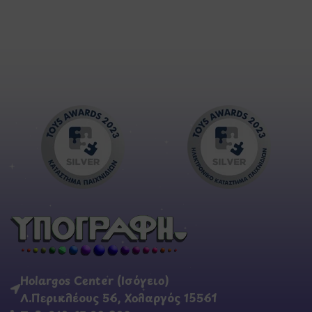
Holargos Center (Ισόγειο)
Λ.Περικλέους 56, Χολαργός 15561