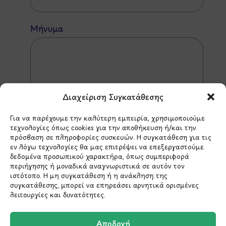
Μήνυμα
Διαχείριση Συγκατάθεσης
Για να παρέχουμε την καλύτερη εμπειρία, χρησιμοποιούμε
τεχνολογίες όπως cookies για την αποθήκευση ή/και την
πρόσβαση σε πληροφορίες συσκευών. Η συγκατάθεση για τις
εν λόγω τεχνολογίες θα μας επιτρέψει να επεξεργαστούμε
δεδομένα προσωπικού χαρακτήρα, όπως συμπεριφορά
περιήγησης ή μοναδικά αναγνωριστικά σε αυτόν τον
ιστότοπο. Η μη συγκατάθεση ή η ανάκληση της
*Αυτός ο ιστότοπος προστατεύεται από το σύστημα
συγκατάθεσης, μπορεί να επηρεάσει αρνητικά ορισμένες
reCAPTCHA και ισχύουν η
Πολιτική Απορρήτου
και οι
Όροι Παροχής Υπηρεσιών
της Google.
λειτουργίες και δυνατότητες.
Αποδοχή