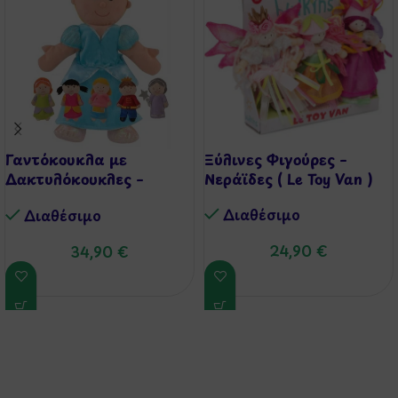
Γαντόκουκλα με
Ξύλινες Φιγούρες –
Δακτυλόκουκλες –
Νεράϊδες ( Le Toy Van )
Σταχτοπούτα
Διαθέσιμo
Διαθέσιμo
24,90
€
34,90
€