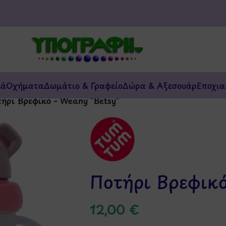
κά
Οχήματα
Δωμάτιο & Γραφείο
Δώρα & Αξεσουάρ
Εποχια
ήρι Βρεφικό – Weany “Betsy”
Ποτήρι Βρεφικό
12,00
€