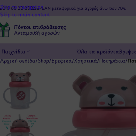
Skip to navigation
210 65 22 282
ΔΩΡΕΑΝ μεταφορικά για αγορές άνω των 70€
Skip to main content
Πόντοι επιβράβευσης
Ανταμοιβή αγορών
Παιχνίδια
Όλα τα προϊόντα
Βρεφι
Αρχική σελίδα
/
Shop
/
Βρεφικά
/
Χρηστικά
/
Ποτηράκια
/
Ποτ