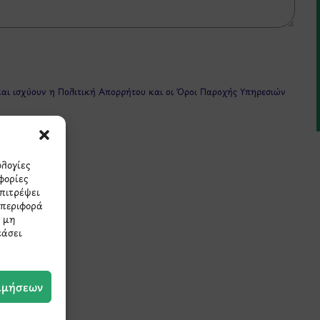
και ισχύουν η
Πολιτική Απορρήτου
και οι
Όροι Παροχής Υπηρεσιών
ολογίες
φορίες
επιτρέψει
μπεριφορά
Η μη
εάσει
πρώτοι τα νέα και τις π
μας.
ιμήσεων