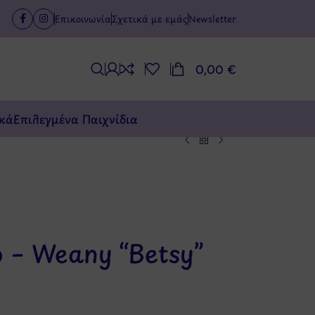
Επικοινωνία
Σχετικά με εμάς
Newsletter
0,00
€
κά
Επιλεγμένα Παιχνίδια
 – Weany “Betsy”