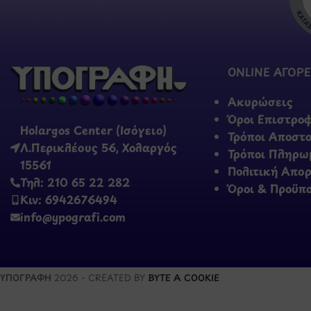
ONLINE ΑΓΟΡΕ
Ακυρώσεις
Όροι Επιστρο
Holargos Center (Ισόγειο)
Τρόποι Αποστ
Λ.Περικλέους 56, Χολαργός
Τρόποι Πληρω
15561
Πολιτική Απο
Τηλ: 210 65 22 282
Όροι & Προϋπ
Κιν: 6942676494
info@ypografi.com
ΥΠΟΓΡΑΦΗ
2026 - CREATED BY
BYTE A COOKIE