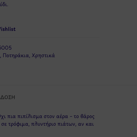
ύδι.
shlist
5005
,
Ποτηράκια
,
Χρηστικά
ΆΔΟΣΗ
χι πια πιπίλισμα στον αέρα – το βάρος
ε τρόφιμα, πλυντήριο πιάτων, αν και