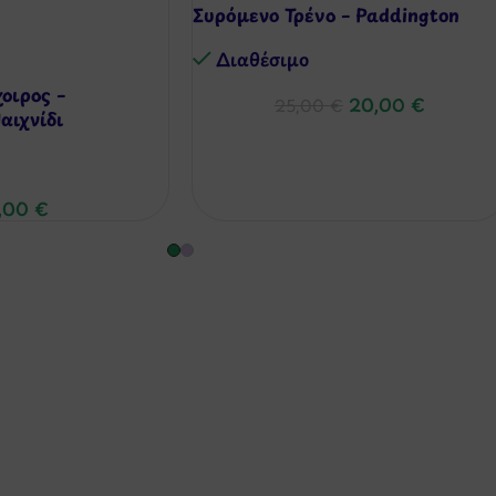
Συρόμενο Τρένο – Paddington
Διαθέσιμo
οιρος –
20,00
€
25,00
€
αιχνίδι
,00
€