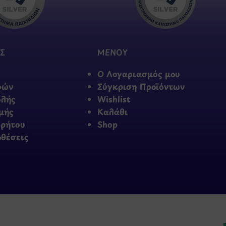
Σ
ΜΕΝΟΥ
Ο Λογαριασμός μου
φών
Σύγκριση Προϊόντων
ολής
Wishlist
μής
Καλάθι
ρρήτου
Shop
οθέσεις