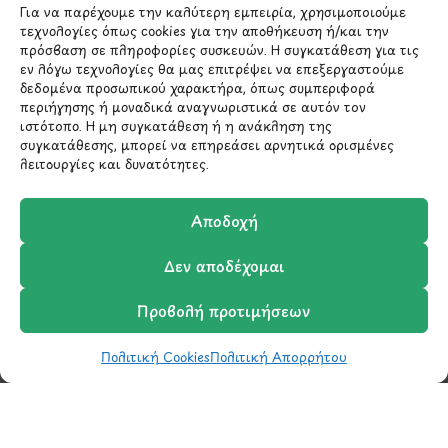
Για να παρέχουμε την καλύτερη εμπειρία, χρησιμοποιούμε
*Αυτός ο ιστότοπος προστατεύεται από το σύστημα
τεχνολογίες όπως cookies για την αποθήκευση ή/και την
reCAPTCHA και ισχύουν η
Πολιτική Απορρήτου
και οι
Όροι Παροχής Υπηρεσιών
της Google.
πρόσβαση σε πληροφορίες συσκευών. Η συγκατάθεση για τις
εν λόγω τεχνολογίες θα μας επιτρέψει να επεξεργαστούμε
δεδομένα προσωπικού χαρακτήρα, όπως συμπεριφορά
περιήγησης ή μοναδικά αναγνωριστικά σε αυτόν τον
ιστότοπο. Η μη συγκατάθεση ή η ανάκληση της
ΣΤΟΙΧΕΙΑ ΕΠΙΚΟΙΝΩΝΙΑΣ
συγκατάθεσης, μπορεί να επηρεάσει αρνητικά ορισμένες
λειτουργίες και δυνατότητες.
Holargos Center (Ισόγειο)
Λ.Περικλέους 56,
Αποδοχή
Χολαργός 15561
Δεν αποδέχομαι
210 6522282
Προβολή προτιμήσεων
info@ypografi.com
Πολιτική Cookies
Πολιτική Απορρήτου
Shop
Wishlist
Καλάθι
Σύγκριση
Ο Λογαριασμός μου
Έχετε ερωτήσεις σχετικά με ένα προϊόν ή μια
παραγγελία; Στείλτε μας ένα email και θα