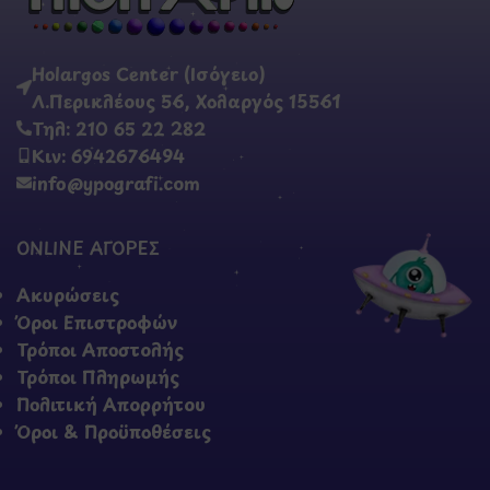
Holargos Center (Ισόγειο)
Λ.Περικλέους 56, Χολαργός 15561
Τηλ: 210 65 22 282
Κιν: 6942676494
info@ypografi.com
ONLINE ΑΓΟΡΕΣ
Ακυρώσεις
Όροι Επιστροφών
Τρόποι Αποστολής
Τρόποι Πληρωμής
Πολιτική Απορρήτου
Όροι & Προϋποθέσεις