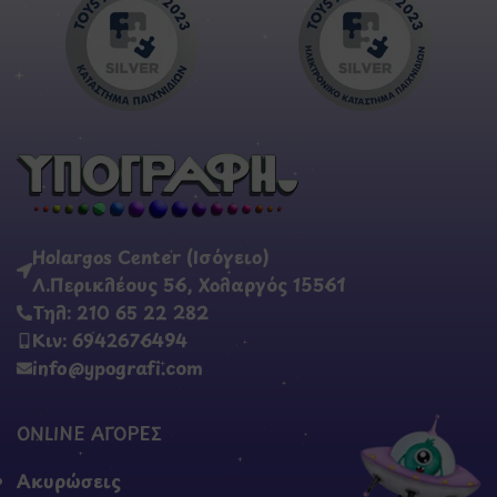
Holargos Center (Ισόγειο)
Λ.Περικλέους 56, Χολαργός 15561
Τηλ: 210 65 22 282
Κιν: 6942676494
info@ypografi.com
ONLINE ΑΓΟΡΕΣ
Ακυρώσεις