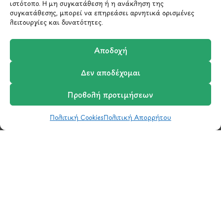
ιστότοπο. Η μη συγκατάθεση ή η ανάκληση της
210 6522282
συγκατάθεσης, μπορεί να επηρεάσει αρνητικά ορισμένες
λειτουργίες και δυνατότητες.
info@ypografi.com
Αποδοχή
Έχετε ερωτήσεις σχετικά με ένα προϊόν ή μια
Δεν αποδέχομαι
παραγγελία; Στείλτε μας ένα email και θα
επικοινωνήσουμε σύντομα μαζί σας.
Προβολή προτιμήσεων
Πολιτική Cookies
Πολιτική Απορρήτου
Shop
Wishlist
Καλάθι
Σύγκριση
Ο Λογαριασμός μου
Μάθετε πρώτοι τα νέα