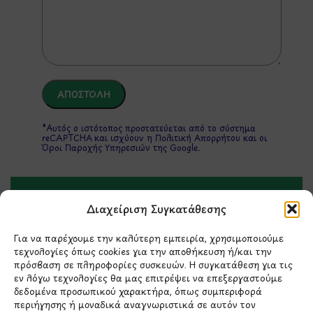
*Αυτός ο ιστότοπος προστατεύεται από το σύστημα
reCAPTCHA και ισχύουν η
Πολιτική Απορρήτου
και οι
Όροι Παροχής Υπηρεσιών
της Google.
ΣΤΟΙΧΕΙΑ ΕΠΙΚΟΙΝΩΝΙΑΣ
Διαχείριση Συγκατάθεσης
Για να παρέχουμε την καλύτερη εμπειρία, χρησιμοποιούμε
Holargos Center (Ισόγειο)
τεχνολογίες όπως cookies για την αποθήκευση ή/και την
Λ.Περικλέους 56,
πρόσβαση σε πληροφορίες συσκευών. Η συγκατάθεση για τις
εν λόγω τεχνολογίες θα μας επιτρέψει να επεξεργαστούμε
Χολαργός 15561
δεδομένα προσωπικού χαρακτήρα, όπως συμπεριφορά
περιήγησης ή μοναδικά αναγνωριστικά σε αυτόν τον