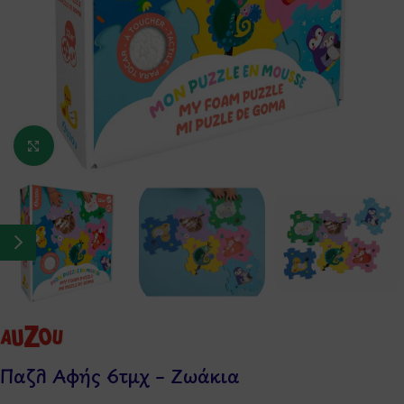
Κάντε κλικ για μεγέθυνση
Παζλ Αφής 6τμχ – Ζωάκια