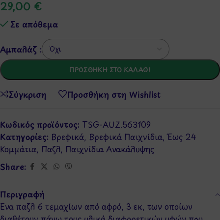
29,00
€
Σε απόθεμα
Αμπαλάζ :
ΠΡΟΣΘΉΚΗ ΣΤΟ ΚΑΛΆΘΙ
Σύγκριση
Προσθήκη στη Wishlist
Κωδικός προϊόντος:
TSG-AUZ.563109
Κατηγορίες:
Βρεφικά
,
Βρεφικά Παιχνίδια
,
Έως 24
Κομμάτια
,
Παζλ
,
Παιχνίδια Ανακάλυψης
Share:
Περιγραφή
Ένα παζλ 6 τεμαχίων από αφρό, 3 εκ, των οποίων
διαθέτουν πάνω τους υλικά διαφορετικών υφών που