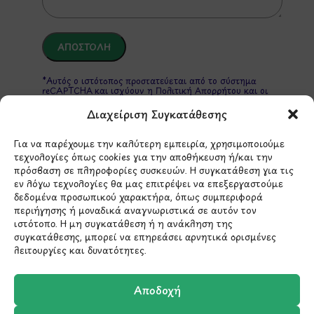
*Αυτός ο ιστότοπος προστατεύεται από το σύστημα
reCAPTCHA και ισχύουν η
Πολιτική Απορρήτου
και οι
Όροι Παροχής Υπηρεσιών
της Google.
Διαχείριση Συγκατάθεσης
Για να παρέχουμε την καλύτερη εμπειρία, χρησιμοποιούμε
ΣΤΟΙΧΕΙΑ ΕΠΙΚΟΙΝΩΝΙΑΣ
τεχνολογίες όπως cookies για την αποθήκευση ή/και την
πρόσβαση σε πληροφορίες συσκευών. Η συγκατάθεση για τις
εν λόγω τεχνολογίες θα μας επιτρέψει να επεξεργαστούμε
δεδομένα προσωπικού χαρακτήρα, όπως συμπεριφορά
Holargos Center (Ισόγειο)
περιήγησης ή μοναδικά αναγνωριστικά σε αυτόν τον
Λ.Περικλέους 56,
ιστότοπο. Η μη συγκατάθεση ή η ανάκληση της
Χολαργός 15561
συγκατάθεσης, μπορεί να επηρεάσει αρνητικά ορισμένες
λειτουργίες και δυνατότητες.
210 6522282
Αποδοχή