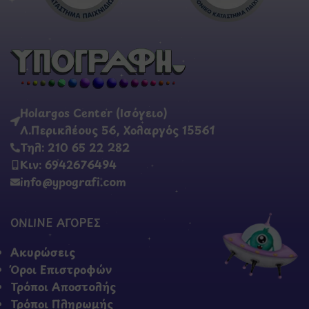
Holargos Center (Ισόγειο)
Λ.Περικλέους 56, Χολαργός 15561
Τηλ: 210 65 22 282
Κιν: 6942676494
info@ypografi.com
ONLINE ΑΓΟΡΕΣ
Ακυρώσεις
Όροι Επιστροφών
Τρόποι Αποστολής
Τρόποι Πληρωμής