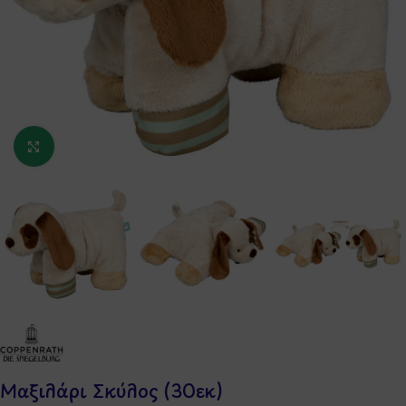
Κάντε κλικ για μεγέθυνση
Μαξιλάρι Σκύλος (30εκ)