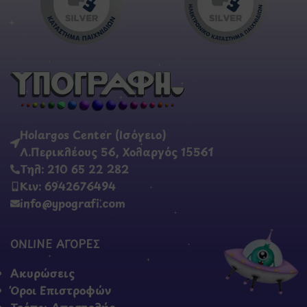
Holargos Center (Ισόγειο)
Λ.Περικλέους 56, Χολαργός 15561
Τηλ: 210 65 22 282
Κιν: 6942676494
info@ypografi.com
ONLINE ΑΓΟΡΕΣ
Ακυρώσεις
Όροι Επιστροφών