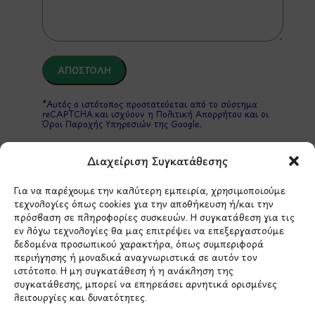
*Αυτός ο ιστότοπος προστατεύεται από το σύστημα
reCAPTCHA και ισχύουν η
Πολιτική Απορρήτου
και οι
Όροι Παροχής Υπηρεσιών
της Google.
Διαχείριση Συγκατάθεσης
ΣΤΟΙΧΕΙΑ ΕΠΙΚΟΙΝΩΝΙΑΣ
Για να παρέχουμε την καλύτερη εμπειρία, χρησιμοποιούμε
τεχνολογίες όπως cookies για την αποθήκευση ή/και την
πρόσβαση σε πληροφορίες συσκευών. Η συγκατάθεση για τις
Holargos Center (Ισόγειο)
εν λόγω τεχνολογίες θα μας επιτρέψει να επεξεργαστούμε
Λ.Περικλέους 56,
δεδομένα προσωπικού χαρακτήρα, όπως συμπεριφορά
Χολαργός 15561
περιήγησης ή μοναδικά αναγνωριστικά σε αυτόν τον
ιστότοπο. Η μη συγκατάθεση ή η ανάκληση της
συγκατάθεσης, μπορεί να επηρεάσει αρνητικά ορισμένες
210 6522282
λειτουργίες και δυνατότητες.