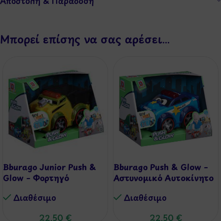
Αποστολή & Παράδοση
Μπορεί επίσης να σας αρέσει…
Bburago Junior Push &
Bburago Push & Glow –
Glow – Φορτηγό
Αστυνομικό Αυτοκίνητο
Διαθέσιμo
Διαθέσιμo
22,50
€
22,50
€