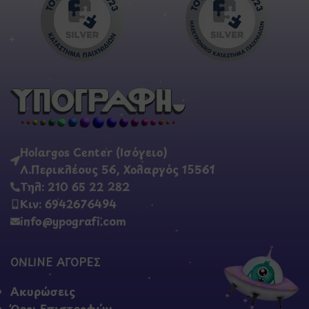
Holargos Center (Ισόγειο)
Λ.Περικλέους 56, Χολαργός 15561
Τηλ: 210 65 22 282
Κιν: 6942676494
info@ypografi.com
ONLINE ΑΓΟΡΕΣ
Ακυρώσεις
Όροι Επιστροφών