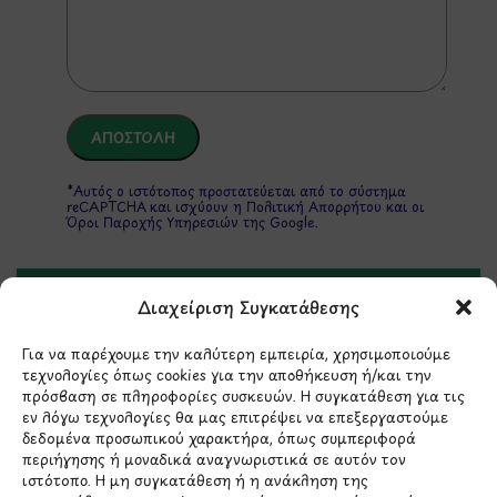
*Αυτός ο ιστότοπος προστατεύεται από το σύστημα
reCAPTCHA και ισχύουν η
Πολιτική Απορρήτου
και οι
Όροι Παροχής Υπηρεσιών
της Google.
Διαχείριση Συγκατάθεσης
ΣΤΟΙΧΕΙΑ ΕΠΙΚΟΙΝΩΝΙΑΣ
Για να παρέχουμε την καλύτερη εμπειρία, χρησιμοποιούμε
τεχνολογίες όπως cookies για την αποθήκευση ή/και την
Holargos Center (Ισόγειο)
πρόσβαση σε πληροφορίες συσκευών. Η συγκατάθεση για τις
Λ.Περικλέους 56,
εν λόγω τεχνολογίες θα μας επιτρέψει να επεξεργαστούμε
Χολαργός 15561
δεδομένα προσωπικού χαρακτήρα, όπως συμπεριφορά
περιήγησης ή μοναδικά αναγνωριστικά σε αυτόν τον
ιστότοπο. Η μη συγκατάθεση ή η ανάκληση της
210 6522282