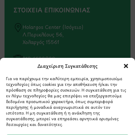
ΣΤΟΙΧΕΙΑ ΕΠΙΚΟΙΝΩΝΙΑΣ
Holargos Center (Ισόγειο)
Λ.Περικλέους 56,
Χολαργός 15561
210 6522282
Διαχείριση Συγκατάθεσης
info@ypografi.com
Για να παρέχουμε την καλύτερη εμπειρία, χρησιμοποιούμε
τεχνολογίες όπως cookies για την αποθήκευση ή/και την
πρόσβαση σε πληροφορίες συσκευών. Η συγκατάθεση για τις
Έχετε ερωτήσεις σχετικά με ένα προϊόν ή μια
εν λόγω τεχνολογίες θα μας επιτρέψει να επεξεργαστούμε
παραγγελία; Στείλτε μας ένα email και θα
δεδομένα προσωπικού χαρακτήρα, όπως συμπεριφορά
περιήγησης ή μοναδικά αναγνωριστικά σε αυτόν τον
επικοινωνήσουμε σύντομα μαζί σας.
ιστότοπο. Η μη συγκατάθεση ή η ανάκληση της
συγκατάθεσης, μπορεί να επηρεάσει αρνητικά ορισμένες
λειτουργίες και δυνατότητες.