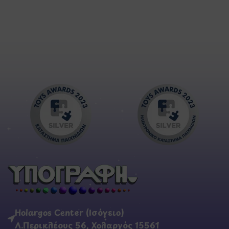
Holargos Center (Ισόγειο)
Λ.Περικλέους 56, Χολαργός 15561