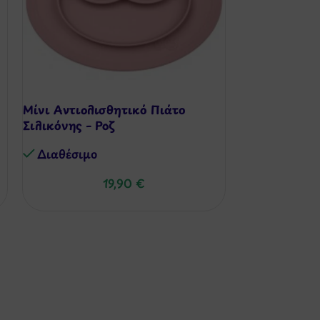
Μίνι Αντιολισθητικό Πιάτο
Πιάτο Σιλικό
Σιλικόνης – Ροζ
– & Χειροτεχ
Διαθέσιμo
Διαθέσιμo
19,90
€