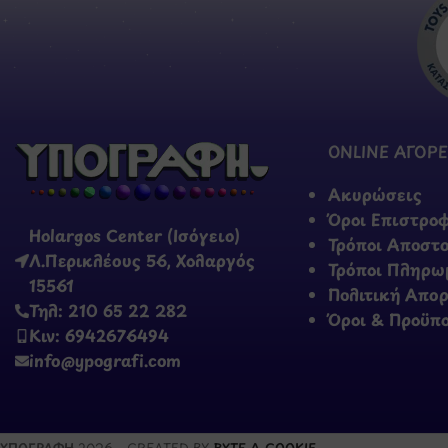
ONLINE ΑΓΟΡΕ
Ακυρώσεις
Όροι Επιστρο
Holargos Center (Ισόγειο)
Τρόποι Αποστ
Λ.Περικλέους 56, Χολαργός
Τρόποι Πληρω
15561
Πολιτική Απο
Τηλ: 210 65 22 282
Όροι & Προϋπ
Κιν: 6942676494
info@ypografi.com
ΥΠΟΓΡΑΦΗ
2026 - CREATED BY
BYTE A COOKIE