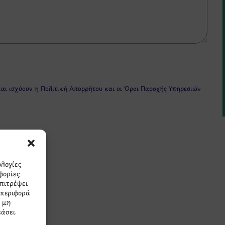
και ισχύουν η
Πολιτική Απορρήτου
και οι
Όροι Παροχής Υπηρεσιών
ολογίες
φορίες
επιτρέψει
πρώτοι τα νέα και τις π
μπεριφορά
Η μη
εάσει
μας.