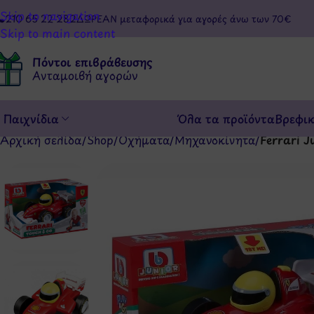
Skip to navigation
210 65 22 282
ΔΩΡΕΑΝ μεταφορικά για αγορές άνω των 70€
Skip to main content
Πόντοι επιβράβευσης
Ανταμοιβή αγορών
Παιχνίδια
Όλα τα προϊόντα
Βρεφι
Αρχική σελίδα
/
Shop
/
Οχήματα
/
Μηχανοκίνητα
/
Ferrari J