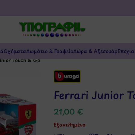
κά
Οχήματα
Δωμάτιο & Γραφείο
Δώρα & Αξεσουάρ
Εποχια
unior Touch & Go
Ferrari Junior 
21,00
€
Εξαντλημένο