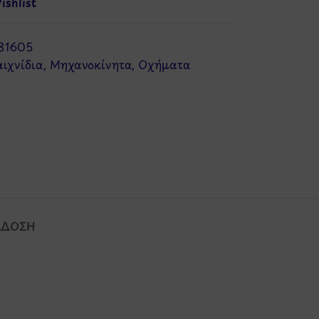
shlist
81605
ιχνίδια
,
Μηχανοκίνητα
,
Οχήματα
ΆΔΟΣΗ