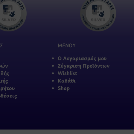
Σ
ΜΕΝΟΥ
Ο Λογαριασμός μου
φών
Σύγκριση Προϊόντων
ολής
Wishlist
μής
Καλάθι
ρρήτου
Shop
οθέσεις