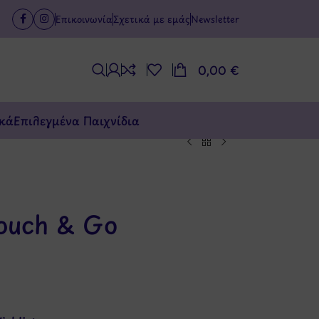
Επικοινωνία
Σχετικά με εμάς
Newsletter
0,00
€
κά
Επιλεγμένα Παιχνίδια
Touch & Go