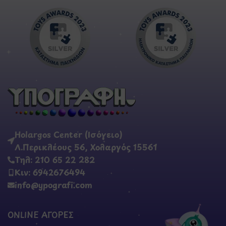
Holargos Center (Ισόγειο)
Λ.Περικλέους 56, Χολαργός 15561
Τηλ: 210 65 22 282
Κιν: 6942676494
info@ypografi.com
ONLINE ΑΓΟΡΕΣ