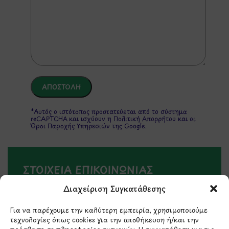
*Αυτός ο ιστότοπος προστατεύεται από το σύστημα
reCAPTCHA και ισχύουν η
Πολιτική Απορρήτου
και οι
Όροι Παροχής Υπηρεσιών
της Google.
ΣΤΟΙΧΕΙΑ ΕΠΙΚΟΙΝΩΝΙΑΣ
Διαχείριση Συγκατάθεσης
Holargos Center (Ισόγειο)
Λ.Περικλέους 56,
Για να παρέχουμε την καλύτερη εμπειρία, χρησιμοποιούμε
τεχνολογίες όπως cookies για την αποθήκευση ή/και την
Χολαργός 15561