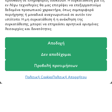
πρόσβαση σε πληροφορίες συσκευών. Η συγκατάθεση για τις
εν λόγω τεχνολογίες θα μας επιτρέψει να επεξεργαστούμε
δεδομένα προσωπικού χαρακτήρα, όπως συμπεριφορά
210 6522282
περιήγησης ή μοναδικά αναγνωριστικά σε αυτόν τον
ιστότοπο. Η μη συγκατάθεση ή η ανάκληση της
συγκατάθεσης, μπορεί να επηρεάσει αρνητικά ορισμένες
info@ypografi.com
λειτουργίες και δυνατότητες.
Έχετε ερωτήσεις σχετικά με ένα προϊόν ή μια
Αποδοχή
παραγγελία; Στείλτε μας ένα email και θα
επικοινωνήσουμε σύντομα μαζί σας.
Δεν αποδέχομαι
Προβολή προτιμήσεων
Πολιτική Cookies
Πολιτική Απορρήτου
Shop
Wishlist
Καλάθι
Σύγκριση
Ο Λογαριασμός μου