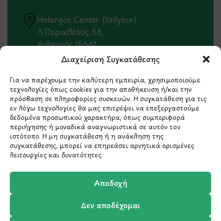
Holargos Center (Ισόγειο)
Λ.Περικλέους 56,
Χολαργός 15561
Διαχείριση Συγκατάθεσης
210 6522282
Για να παρέχουμε την καλύτερη εμπειρία, χρησιμοποιούμε
τεχνολογίες όπως cookies για την αποθήκευση ή/και την
πρόσβαση σε πληροφορίες συσκευών. Η συγκατάθεση για τις
info@ypografi.com
εν λόγω τεχνολογίες θα μας επιτρέψει να επεξεργαστούμε
δεδομένα προσωπικού χαρακτήρα, όπως συμπεριφορά
περιήγησης ή μοναδικά αναγνωριστικά σε αυτόν τον
Έχετε ερωτήσεις σχετικά με ένα προϊόν ή μια
ιστότοπο. Η μη συγκατάθεση ή η ανάκληση της
παραγγελία; Στείλτε μας ένα email και θα
συγκατάθεσης, μπορεί να επηρεάσει αρνητικά ορισμένες
επικοινωνήσουμε σύντομα μαζί σας.
λειτουργίες και δυνατότητες.
Αποδοχή
Δεν αποδέχομαι