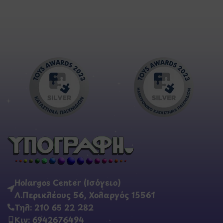
Holargos Center (Ισόγειο)
Λ.Περικλέους 56, Χολαργός 15561
Τηλ: 210 65 22 282
Κιν: 6942676494