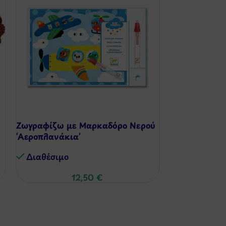
Ζωγραφίζω με Μαρκαδόρο Νερού
Μίνι Αντιολι
‘Αεροπλανάκια’
Σιλικόνης – 
Διαθέσιμo
Διαθέσιμo
12,50
€