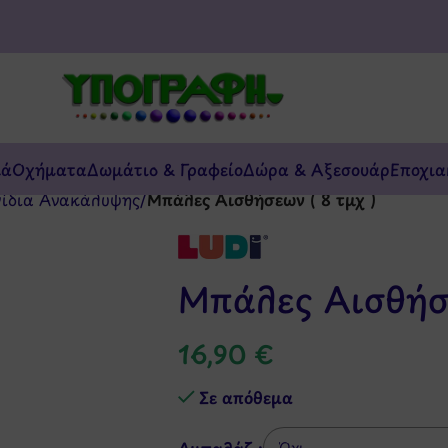
κά
Οχήματα
Δωμάτιο & Γραφείο
Δώρα & Αξεσουάρ
Εποχια
νίδια Ανακάλυψης
/
Μπάλες Αισθήσεων ( 8 τμχ )
Μπάλες Αισθήσε
16,90
€
Σε απόθεμα
Αμπαλάζ :