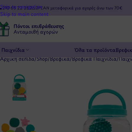
Skip to navigation
210 65 22 282
ΔΩΡΕΑΝ μεταφορικά για αγορές άνω των 70€
Skip to main content
Πόντοι επιβράβευσης
Ανταμοιβή αγορών
Παιχνίδια
Όλα τα προϊόντα
Βρεφι
Αρχική σελίδα
/
Shop
/
Βρεφικά
/
Βρεφικά Παιχνίδια
/
Παιχ