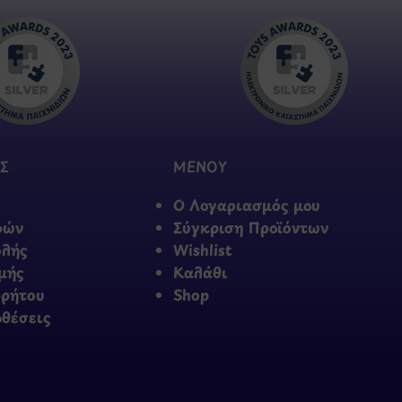
Σ
ΜΕΝΟΥ
Ο Λογαριασμός μου
φών
Σύγκριση Προϊόντων
ολής
Wishlist
μής
Καλάθι
ρρήτου
Shop
οθέσεις