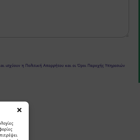
και ισχύουν η
Πολιτική Απορρήτου
και οι
Όροι Παροχής Υπηρεσιών
ολογίες
φορίες
πρώτοι τα νέα και τις π
επιτρέψει