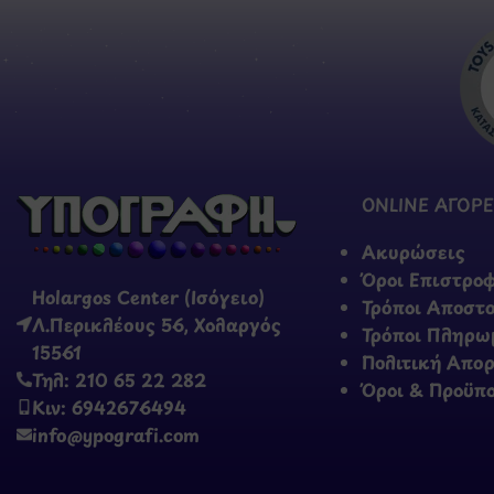
ONLINE ΑΓΟΡΕ
Ακυρώσεις
Όροι Επιστρο
Holargos Center (Ισόγειο)
Τρόποι Αποστ
Λ.Περικλέους 56, Χολαργός
Τρόποι Πληρω
15561
Πολιτική Απο
Τηλ: 210 65 22 282
Όροι & Προϋπ
Κιν: 6942676494
info@ypografi.com