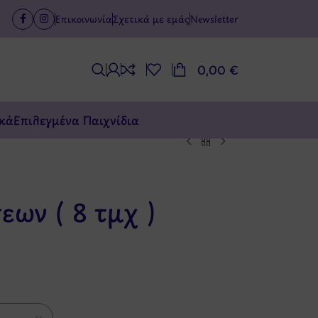
Επικοινωνία
Σχετικά με εμάς
Newsletter
0,00
€
κά
Επιλεγμένα Παιχνίδια
ων ( 8 τμχ )