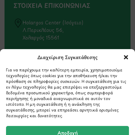
ΣΤΟΙΧΕΙΑ ΕΠΙΚΟΙΝΩΝΙΑΣ
Holargos Center (Ισόγειο)
Λ.Περικλέους 56,
Χολαργός 15561
210 6522282
Διαχείριση Συγκατάθεσης
Για να παρέχουμε την καλύτερη εμπειρία, χρησιμοποιούμε
info@ypografi.com
τεχνολογίες όπως cookies για την αποθήκευση ή/και την
πρόσβαση σε πληροφορίες συσκευών. Η συγκατάθεση για τις
εν λόγω τεχνολογίες θα μας επιτρέψει να επεξεργαστούμε
Έχετε ερωτήσεις σχετικά με ένα προϊόν ή μια
δεδομένα προσωπικού χαρακτήρα, όπως συμπεριφορά
παραγγελία; Στείλτε μας ένα email και θα
περιήγησης ή μοναδικά αναγνωριστικά σε αυτόν τον
ιστότοπο. Η μη συγκατάθεση ή η ανάκληση της
επικοινωνήσουμε σύντομα μαζί σας.
συγκατάθεσης, μπορεί να επηρεάσει αρνητικά ορισμένες
λειτουργίες και δυνατότητες.
Αποδοχή