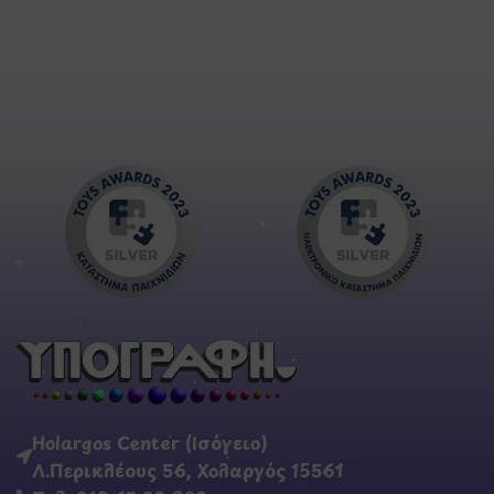
Holargos Center (Ισόγειο)
Λ.Περικλέους 56, Χολαργός 15561