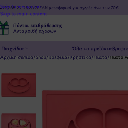
Skip to navigation
210 65 22 282
ΔΩΡΕΑΝ μεταφορικά για αγορές άνω των 70€
Skip to main content
Πόντοι επιβράβευσης
Ανταμοιβή αγορών
Παιχνίδια
Όλα τα προϊόντα
Βρεφι
Αρχική σελίδα
/
Shop
/
Βρεφικά
/
Χρηστικά
/
Πιάτα
/
Πιάτο Α