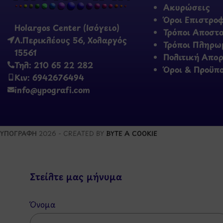
Ακυρώσεις
Όροι Επιστρο
Holargos Center (Ισόγειο)
Τρόποι Αποστ
Λ.Περικλέους 56, Χολαργός
Τρόποι Πληρω
15561
Πολιτική Απο
Τηλ: 210 65 22 282
Όροι & Προϋπ
Κιν: 6942676494
info@ypografi.com
ΥΠΟΓΡΑΦΗ
2026 - CREATED BY
BYTE A COOKIE
Στείλτε μας μήνυμα
Όνομα