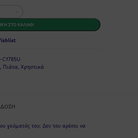
ΚΗ ΣΤΟ ΚΑΛΆΘΙ
shlist
-C1785U
,
Πιάτα
,
Χρηστικά
ΆΔΟΣΗ
ου γεύματός του; Δεν του αρέσει να