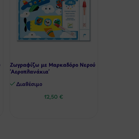
ύ
Ζωγραφίζω με Μαρκαδόρο Νερού
‘Αεροπλανάκια’
Spike ο Σκατ
Διαθέσιμo
Εκπαιδευτικό
12,50
€
Διαθέσιμo