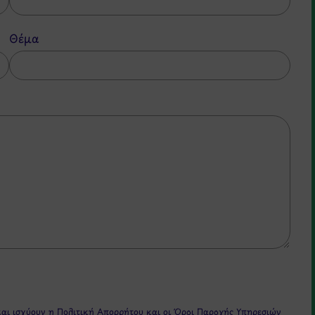
Θέμα
και ισχύουν η
Πολιτική Απορρήτου
και οι
Όροι Παροχής Υπηρεσιών