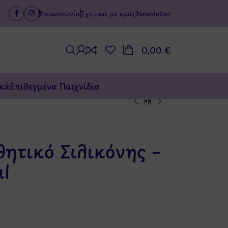
Επικοινωνία
Σχετικά με εμάς
Newsletter
0,00
€
κά
Επιλεγμένα Παιχνίδια
θητικό Σιλικόνης –
l