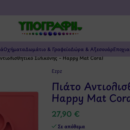
κά
Οχήματα
Δωμάτιο & Γραφείο
Δώρα & Αξεσουάρ
Εποχια
ντιολισθητικό Σιλικόνης – Happy Mat Coral
Ezpz
Πιάτο Αντιολισ
Happy Mat Cora
27,90
€
Σε απόθεμα