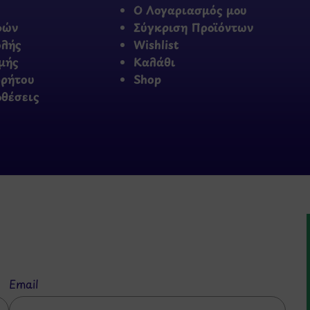
Ο Λογαριασμός μου
φών
Σύγκριση Προϊόντων
ολής
Wishlist
μής
Καλάθι
ρρήτου
Shop
οθέσεις
Email